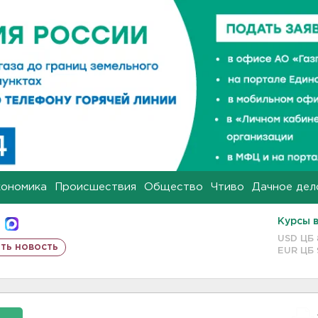
кономика
Происшествия
Общество
Чтиво
Дачное дел
Курсы 
USD ЦБ
ть новость
EUR ЦБ