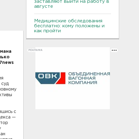
заставляют выйти на работу в
августе
Медицинские обследования
бесплатно: кому положены и
как пройти
РЕКЛАМА
хмана
лько
47news
ия
 суд
ловному
ктивы
вшись с
декса —
ктор
у
ман