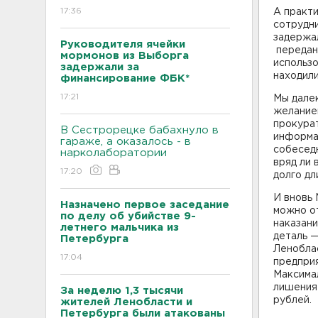
17:36
А практ
сотрудн
задержал
Руководителя ячейки
передан
мормонов из Выборга
использ
задержали за
находили
финансирование ФБК*
17:21
Мы далек
желанием
прокура
В Сестрорецке бабахнуло в
информа
гараже, а оказалось - в
собеседн
нарколаборатории
вряд ли 
17:20
долго дл
И вновь 
Назначено первое заседание
можно о
по делу об убийстве 9-
наказани
летнего мальчика из
деталь 
Петербурга
Ленобла
17:04
предприя
Максимал
лишения 
За неделю 1,3 тысячи
рублей.
жителей Ленобласти и
Петербурга были атакованы