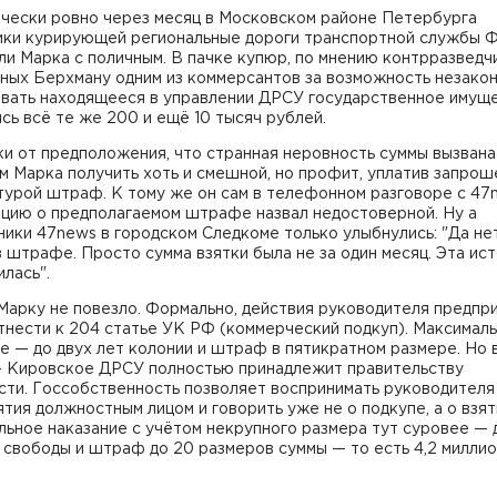
ически ровно через месяц в Московском районе Петербурга
ики курирующей региональные дороги транспортной службы 
и Марка с поличным. В пачке купюр, по мнению контрразведч
ных Берхману одним из коммерсантов за возможность незако
овать находящееся в управлении ДРСУ государственное имуще
сь всё те же 200 и ещё 10 тысяч рублей.
и от предположения, что странная неровность суммы вызвана
 Марка получить хоть и смешной, но профит, уплатив запро
турой штраф. К тому же он сам в телефонном разговоре с 47
цию о предполагаемом штрафе назвал недостоверной. Ну а
ики 47news в городском Следкоме только улыбнулись: "Да нет
в штрафе. Просто сумма взятки была не за один месяц. Эта ис
илась".
Марку не повезло. Формально, действия руководителя предпр
тнести к 204 статье УК РФ (коммерческий подкуп). Максимал
е — до двух лет колонии и штраф в пятикратном размере. Но
— Кировское ДРСУ полностью принадлежит правительству
сти. Госсобственность позволяет воспринимать руководителя
тия должностным лицом и говорить уже не о подкупе, а о взят
ьное наказание с учётом некрупного размера тут суровее — д
свободы и штраф до 20 размеров суммы — то есть 4,2 милли