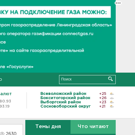
о
валют
Всеволожский район
+25
Бокситогорский район
+26
80.93
Выборгский район
+23
93.19
Сосновоборский округ
+21
Темы дня
Что читают
2630