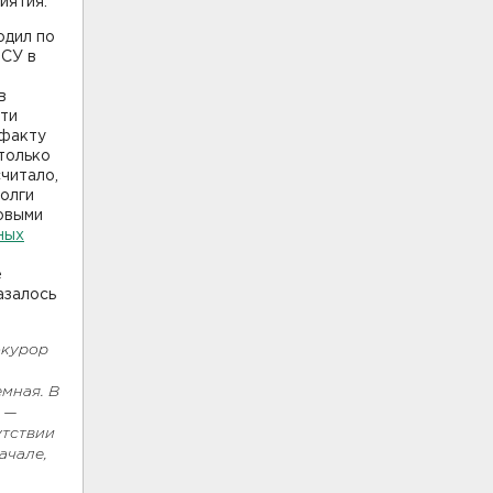
иятия.
одил по
РСУ в
в
сти
 факту
 только
читало,
долги
овыми
ных
е
азалось
окурор
мная. В
а —
утствии
ачале,