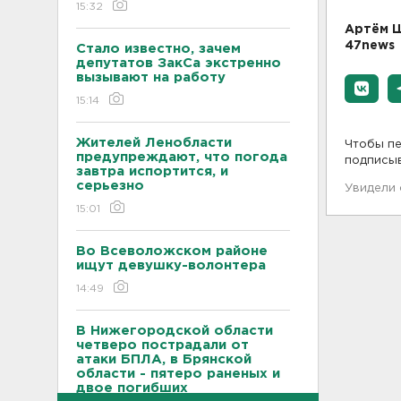
15:32
Артём Ш
47news
Стало известно, зачем
депутатов ЗакСа экстренно
вызывают на работу
15:14
Жителей Ленобласти
Чтобы пе
предупреждают, что погода
подписы
завтра испортится, и
серьезно
Увидели
15:01
Во Всеволожском районе
ищут девушку-волонтера
14:49
В Нижегородской области
четверо пострадали от
атаки БПЛА, в Брянской
области - пятеро раненых и
двое погибших