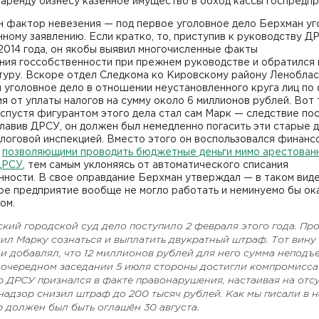
 аренду бизнесу казённое имущество в обход кассы госпредпр
н фактор невезения — под первое уголовное дело Берхман уг
ному заявлению. Если кратко, то, приступив к руководству Д
2014 года, он якобы выявил многочисленные факты
ния госсобственности при прежнем руководстве и обратился 
туру. Вскоре отдел Следкома ко Кировскому району Ленобла
 уголовное дело в отношении неустановленного круга лиц по
я от уплаты налогов на сумму около 6 миллионов рублей. Вот
 спустя фигурантом этого дела стал сам Марк — следствие пос
главив ДРСУ, он должен был немедленно погасить эти старые 
логовой инспекцией. Вместо этого он воспользовался финанс
,
позволяющими проводить бюджетные деньги мимо арестован
ДРСУ
, тем самым уклоняясь от автоматического списания
нности. В свое оправдание Берхман утверждал — в таком вид
ое предприятие вообще не могло работать и неминуемо бы ок
ом.
кий городской суд дело поступило 2 февраля этого года. Пр
ил Марку сознаться и выплатить двукратный штраф. Тот вину
и добавлял, что 12 миллионов рублей для него сумма неподъе
а очередном заседании 5 июля стороны достигли компромисс
р ДРСУ признался в факте правонарушения, настаивая на отс
надзор снизил штраф до 200 тысяч рублей. Как мы писали в н
 должен был быть оглашён 30 августа.