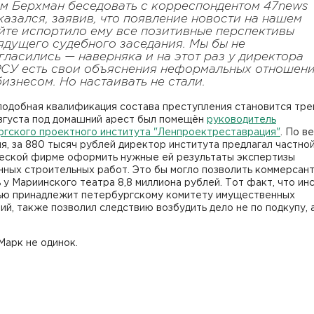
м Берхман беседовать с корреспондентом 47news
казался, заявив, что появление новости на нашем
йте испортило ему все позитивные перспективы
ядущего судебного заседания. Мы бы не
гласились — наверняка и на этот раз у директора
СУ есть свои объяснения неформальных отношен
бизнесом. Но настаивать не стали.
подобная квалификация состава преступления становится тре
августа под домашний арест был помещён
руководитель
ргского проектного института "Ленпроектреставрация"
. По в
я, за 880 тысяч рублей директор института предлагал частно
еской фирме оформить нужные ей результаты экспертизы
нных строительных работ. Это бы могло позволить коммерсан
 у Мариинского театра 8,8 миллиона рублей. Тот факт, что ин
ью принадлежит петербургскому комитету имущественных
й, также позволил следствию возбудить дело не по подкупу, 
Марк не одинок.