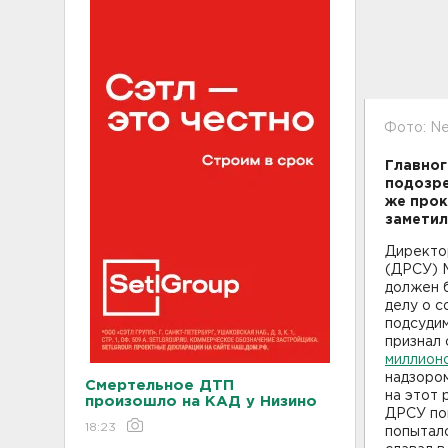
Фото: Ne
Главног
подозре
же прок
заметил
Директо
(ДРСУ) М
должен б
делу о с
подсудим
признал 
миллионо
надзором
Смертельное ДТП
на этот 
произошло на КАД у Низино
ДРСУ поп
18:23
попыталс