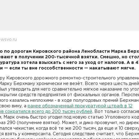
wsvo.ru
о по дорогам Кировского района Ленобласти Марка Бер
вают в получении 200-тысячной взятки. Смешно, но сто
уратура хотела взыскать с него за уход от налогов. А в 
и — если ты вне госсобственности — накатывают мягче.
ру Кировского дорожного ремонтно-строительного управлен
арку Берхману хронически не везёт. Всего через шесть дней
ыл утвердить для него сравнительно мягкое наказание по уго
окрытии средств предприятия от фискальных органов. Перспе
ого казались неплохими - в ходе полугодовых прений Берхман
свою вину, а
ранее обозначенный прокуратурой штраф в 12
в сократился всего до 200 тысяч рублей
. Вот только согласи
, Марк очень быстро угодил под новую статью Уголовного ко
раз 290 (получение взятки). Может, и дико прозвучит, но дире
ался чекистам, когда всё те же 200 тысяч, да еще и 10 сверх
я взять у коммерсанта. Сегодня следствие считает, что Берх