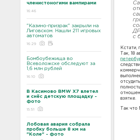
Са
членистоногими вампирами
от
16:46
са
гр
со
"Казино-призрак" закрыли на
Лиговском. Нашли 211 игровых
ДР
автоматов
с 
16:29
Кстати, 
Так, 18 
Бомбоубежища во
петербу
Всеволожске обследуют за
следстви
1,6 млн рублей
коммерч
выполне
16:10
отсудить
полност
В Касимово BMW X7 влетел
отношени
и снёс детскую площадку -
взятке.
фото
Так что 
15:51
Лобовая авария собрала
пробку больше 8 км на
"Коле" - фото