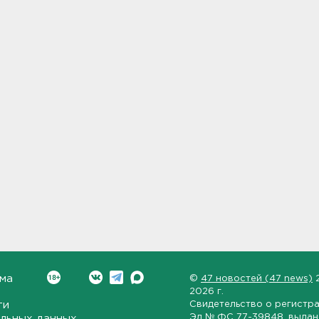
ма
©
47 новостей (47 news)
2026 г.
ти
Свидетельство о регистр
Эл № ФС 77-39848
, выда
льных данных