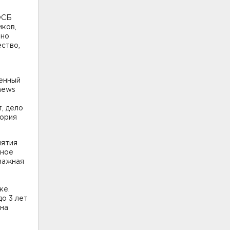
ФСБ
иков,
нно
ство,
шенный
news
, дело
тория
иятия
ьное
 важная
ке.
о 3 лет
она