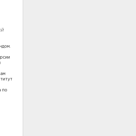
ий
ндом.
ерсии
й
там
ститут
а по