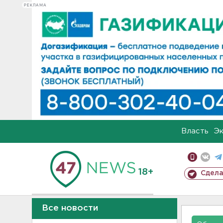
РЕКЛАМА
Власть
Э
18+
Сдела
Все новости