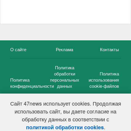
О сайте
Реклама
Контакты
Политика
обработки
Политика
Политика
персональных
использования
конфиденциальности
данных
cookie-файлов
Сайт 47news использует cookies. Продолжая
использовать сайт, вы даете согласие на
©
47 новостей (47 news)
2005 — 2026 г.
обработку данных в соответствии с
Свидетельство о регистрации СМИ Эл № ФС 77-39848, выдано
Федеральной службой по надзору в сфере связи,
.
политикой обработки cookies
информационных технологий и массовых коммуникаций