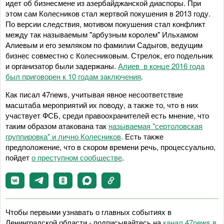
идет об бизнесмене из азербайджанской диаспоры. При
этом сам Колесников стал жертвой покушения в 2013 году.
По версии следствия, мотивом покушения стал конфликт
между так называемым "арбузным королем" Ильхамом
Алиевым и его земляком по фамилии Садыгов, ведущим
бизнес совместно с Колесниковым. Стрелок, его подельник
и организатор были задержаны.
Алиев в конце 2016 года
был приговорен к 10 годам заключения
.
Как писал 47news, учитывая явное несоответствие
масштаба мероприятий их поводу, а также то, что в них
участвует ФСБ, среди правоохранителей есть мнение, что
таким образом атакована так
называемая "сертоловская
группировка" и лично Колесников
. Есть также
предположение, что в скором времени речь, процессуально,
пойдет
о преступном сообществе
.
Чтобы первыми узнавать о главных событиях в
Ленинградской области - подписывайтесь на
канал 47news в