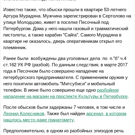
Известно также, что обыски прошли в квартире 53-летнего
Артура Мурадяна. Мужчина зарегистрирован в Сертолово на
улице Молодцово, живет в поселке Песочный под
Петербургом. Дома у него нашли газовый и травматический
пистолеты, а также карабин "Сайга". Самого Мурадяна в
квартире не оказалось, дверь оперативникам открыл его
племянник.
Ранее были возбуждены два уголовных дела по п."б" ч.4
ст.162 УК РФ (разбой). По данным следствия, в марте 2017
года в Песочном было совершено нападение на
петербургского предпринимателя. С применением оружия у
него похитили автомобиль "Митсубиси" и мобильный
телефон. В июне было совершено еще одно
разбойное
нападение на магазин на проспекте Культуры в Петербурге
.
После обысков были задержаны 7 человек, в том числе и
Леонид Колесников
. Также был найден
арсенал, в котором
нашлось место даже гранатомету
.
Предположительно, в одном из разбойных эпизодов речь