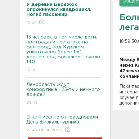
Общес
У деревни Бережок
опрокинулся квадроцикл.
Погиб пассажир
Бол
10:27
лег
13 человек. в том числе дети,
18:59 30
пострадали при атаке на
Белгород, под Курском
уничтожено более 150
дронов, под Брянском - около
Между Б
140
через К
10:16
47news 
компани
Ленобласть ждут
Пока па
комфортные +25-ть и немного
интервал
дождей
случае 
09:43
дополни
В Кингисеппе отпраздновали
День физкультурника
23:45, 08.08.2026