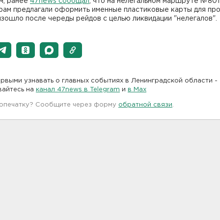
м, ранее
47news сообщал
, что на нелегальном маршруте №801
рам предлагали оформить именные пластиковые карты для про
зошло после череды рейдов с целью ликвидации "нелегалов".
рвыми узнавать о главных событиях в Ленинградской области -
вайтесь на
канал 47news в Telegram
и
в Maх
 опечатку? Сообщите через форму
обратной связи
.