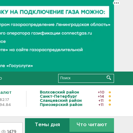
о
валют
Волховский район
+10
Санкт-Петербург
+14
82.17
Сланцевский район
+11
94.84
Приозерский район
+11
Темы дня
Что читают
1479