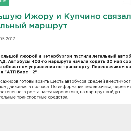
тво
ьшую Ижору и Купчино связа
альный маршрут
.05.2017
ольшой Ижорой и Петербургом пустили легальный автоб
АД. Автобусы 403-го маршрута начали ходить 30 мая с
в областном управлении по транспорту. Перевозчиком я
я "АТП Барс – 2".
ссажиров готовы возить шесть автобусов средней вместимост
ом движения в полчаса. По информации перевозчика, через ме
постепенного роста пассажиропотока, на маршрут выйдут
тельные транспортные средства.