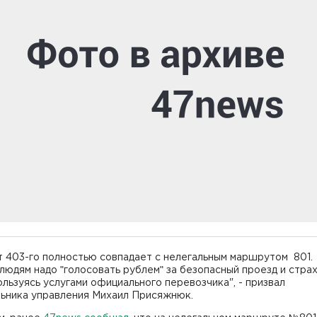
 403-го полностью совпадает с нелегальным маршрутом 801.
людям надо ʺголосовать рублемʺ за безопасный проезд и стра
ользуясь услугами официального перевозчика", - призвал
льника управления Михаил Присяжнюк.