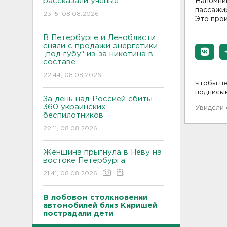
рассказали ученые
Напомни
пассажи
23:15, 08.08.2026
Это прои
В Петербурге и Ленобласти
сняли с продажи энергетики
„под губу“ из-за никотина в
составе
22:44, 08.08.2026
Чтобы пе
подписы
За день над Россией сбиты
360 украинских
Увидели
беспилотников
22:11, 08.08.2026
Женщина прыгнула в Неву на
востоке Петербурга
21:41, 08.08.2026
В лобовом столкновении
автомобилей близ Киришей
пострадали дети
21:17, 08.08.2026