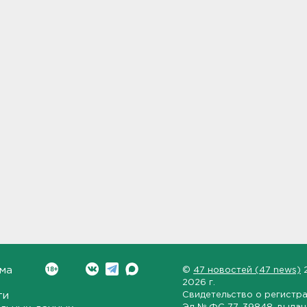
ма
©
47 новостей (47 news)
2026 г.
ти
Свидетельство о регистр