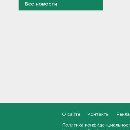
Все новости
Петербургские мосты
окрасятся в цвета
Ленинградской Победы 9
августа
20:48, 08.08.2026
Молоку не место на дверце, а
бананам – внизу. Как
правильно заполнять
холодильник, объяснили
санврачи
20:16, 08.08.2026
Обновленная аллея
императора Павла I
открылась в Гатчине
19:46, 08.08.2026
О сайте
Контакты
Рекла
Администрация Ленобласти:
Борьба с огнем на
Политика конфиденциальнос
терриконе в Сланцах