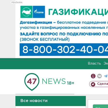
РЕКЛАМА
Власть
Э
18+
Сдела
Все новости