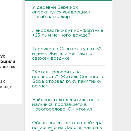
У деревни Бережок
опрокинулся квадроцикл.
л
Погиб пассажир
Ленобласть ждут комфортные
+25-ть и немного дождей
Террикон в Сланцах тушат 52-
й день. Жители мечтают о
ус
свежем воздухе
ообщили
вляется
"Хотел проверить на
прочность". Житель Соснового
Бора оторвал руку памятнику
и с
воинам
сяц, в
Найдено тело девятилетнего
мальчика, пропавшего в
Новогорелово. Он утонул
Обезглавленное тело дайвера,
погибшего на Ладоге, нашли в