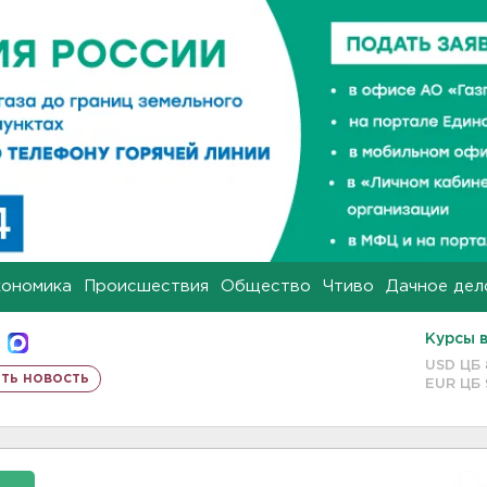
кономика
Происшествия
Общество
Чтиво
Дачное дел
Курсы 
USD ЦБ
ть новость
EUR ЦБ