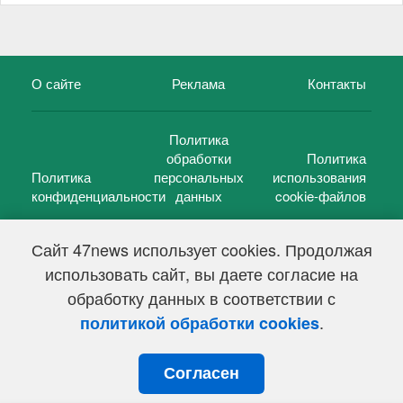
О сайте
Реклама
Контакты
Политика
обработки
Политика
Политика
персональных
использования
конфиденциальности
данных
cookie-файлов
Сайт 47news использует cookies. Продолжая
использовать сайт, вы даете согласие на
©
47 новостей (47 news)
2005 — 2026 г.
обработку данных в соответствии с
Свидетельство о регистрации СМИ Эл № ФС 77-39848, выдано
Федеральной службой по надзору в сфере связи,
.
политикой обработки cookies
информационных технологий и массовых коммуникаций
(Роскомнадзор) от 18 мая 2010г.
Согласен