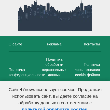
О сайте
Реклама
Контакты
Политика
обработки
Политика
Политика
персональных
использования
конфиденциальности
данных
cookie-файлов
Сайт 47news использует cookies. Продолжая
использовать сайт, вы даете согласие на
©
47 новостей (47 news)
2005 — 2026 г.
обработку данных в соответствии с
Свидетельство о регистрации СМИ Эл № ФС 77-39848, выдано
Федеральной службой по надзору в сфере связи,
.
политикой обработки cookies