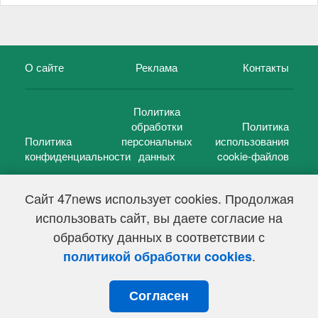
О сайте
Реклама
Контакты
Политика
обработки
Политика
Политика
персональных
использования
конфиденциальности
данных
cookie-файлов
Сайт 47news использует cookies. Продолжая
использовать сайт, вы даете согласие на
©
47 новостей (47 news)
2005 — 2026 г.
обработку данных в соответствии с
Свидетельство о регистрации СМИ Эл № ФС 77-39848, выдано
Федеральной службой по надзору в сфере связи,
.
политикой обработки cookies
информационных технологий и массовых коммуникаций
(Роскомнадзор) от 18 мая 2010г.
Согласен