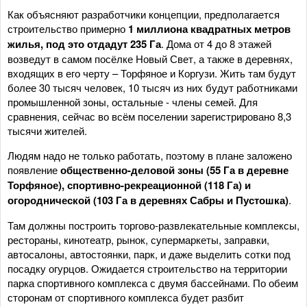
Как объясняют разработчики концепции, предполагается
строительство примерно
1 миллиона квадратных метров
жилья, под это отдадут 235 Га
. Дома от 4 до 8 этажей
возведут в самом посёлке Новый Свет, а также в деревнях,
входящих в его черту – Торфяное и Коргузи. Жить там будут
более 30 тысяч человек, 10 тысяч из них будут работниками
промышленной зоны, остальные - члены семей. Для
сравнения, сейчас во всём поселении зарегистрировано 8,3
тысячи жителей.
Людям надо не только работать, поэтому в плане заложено
появление
общественно-деловой зоны (55 Га в деревне
Торфяное), спортивно-рекреационной (118 Га) и
огороднической (103 Га в деревнях Сабры и Пустошка)
.
Там должны построить торгово-развлекательные комплексы,
рестораны, кинотеатр, рынок, супермаркеты, заправки,
автосалоны, автостоянки, парк, и даже выделить сотки под
посадку огурцов. Ожидается строительство на территории
парка спортивного комплекса с двумя бассейнами. По обеим
сторонам от спортивного комплекса будет разбит