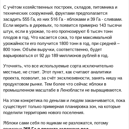
С учётом хозяйственных построек, складов, питомника и
технических сооружений, фруктами предполагается
засадить 555 Га, из них 516 Га - яблоками и 39 Га - сливами.
Если мерить в деревьях, то появится примерно 143 тысячи
штук, если в урожае, то его прогнозируют 6 тысяч тонн
плодов в год. Что касается сока, то при максимальной
урожайности его получится 1800 тонн в год, при средней –
800 тонн. Объём выручки, соответственно, будет
варьироваться от 92 до 189 миллионов рублей в год.
Уточнять, что все используемые сорта исключительно
местные, не стоит. Этот пункт, как считают аналитики
проекта, позволит, за счёт эксклюзивности, занять нишу на
продуктовом рынке. Тем более что сейчас яблоки в
промышленном масштабе в Ленобласти не выращиваются.
На этом конкретика по деньгам и людям заканчивается, пока
существует только примерная планировка зон, на которые
поделили территорию нового поселения.
Яблоки сами себя по ящикам не разложатся, потому
примерно
268 Га в проекте заложено под