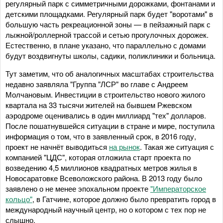
регулярный парк с симметричными дорожками, фонтанами и
детскими площадками. Регулярный парк будет "воротами" в
большую часть рекреационной зоны — в пейзажный парк с
лыжной/роллерной трассой и сетью прогулочных дорожек.
Естественно, в плане указано, что параллельно с домами
будут воздвигнуты школы, садики, поликлиники и больница.
Тут заметим, что об аналогичных масштабах строительства
недавно заявляла "Группа "ЛСР" во главе с Андреем
Молчановым. Инвестиции в строительство нового жилого
квартала на 33 тысячи жителей на бывшем Ржевском
аэродроме оценивались в один миллиард "тех" долларов.
После пошатнувшейся ситуации в стране и мире, поступила
информация о том, что в заявленный срок, в 2016 году,
проект не начнёт выводиться
на рынок
. Такая же ситуация с
компанией "ЦДС", которая отложила старт проекта по
возведению 4,5 миллионов квадратных метров жилья в
Новосаратовке Всеволожского района. В 2013 году было
заявлено о не менее эпохальном проекте
"Императорское
кольцо"
, в Гатчине, которое должно было превратить город в
международный научный центр, но о котором с тех пор не
слышно.