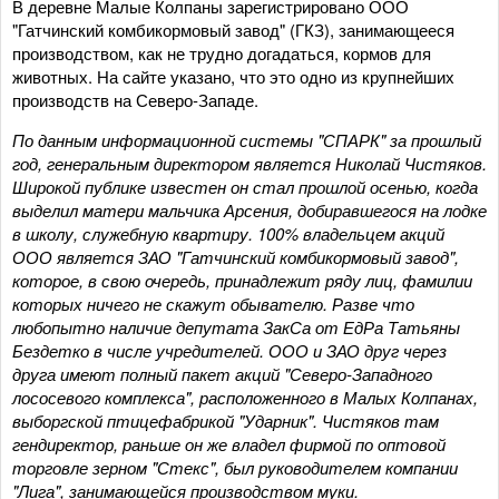
В деревне Малые Колпаны зарегистрировано ООО
"Гатчинский комбикормовый завод" (ГКЗ), занимающееся
производством, как не трудно догадаться, кормов для
животных. На сайте указано, что это одно из крупнейших
производств на Северо-Западе.
По данным информационной системы "СПАРК" за прошлый
год, генеральным директором является Николай Чистяков.
Широкой публике известен он стал прошлой осенью, когда
выделил матери мальчика Арсения, добиравшегося на лодке
в школу, служебную квартиру. 100% владельцем акций
ООО является ЗАО "Гатчинский комбикормовый завод",
которое, в свою очередь, принадлежит ряду лиц, фамилии
которых ничего не скажут обывателю. Разве что
любопытно наличие депутата ЗакСа от ЕдРа Татьяны
Бездетко в числе учредителей. ООО и ЗАО друг через
друга имеют полный пакет акций "Северо-Западного
лососевого комплекса", расположенного в Малых Колпанах,
выборгской птицефабрикой "Ударник". Чистяков там
гендиректор, раньше он же владел фирмой по оптовой
торговле зерном "Стекс", был руководителем компании
"Лига", занимающейся производством муки.