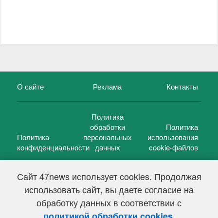
О сайте
Реклама
Контакты
Политика
обработки
Политика
Политика
персональных
использования
конфиденциальности
данных
cookie-файлов
Сайт 47news использует cookies. Продолжая
использовать сайт, вы даете согласие на
©
47 новостей (47 news)
2005 — 2026 г.
обработку данных в соответствии с
Свидетельство о регистрации СМИ Эл № ФС 77-39848, выдано
Федеральной службой по надзору в сфере связи,
.
политикой обработки cookies