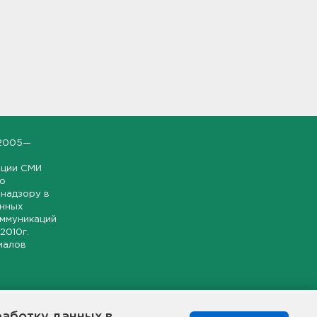
2005—
ации СМИ
но
надзору в
онных
оммуникаций
 2010г.
иалов
ской и
гионе.