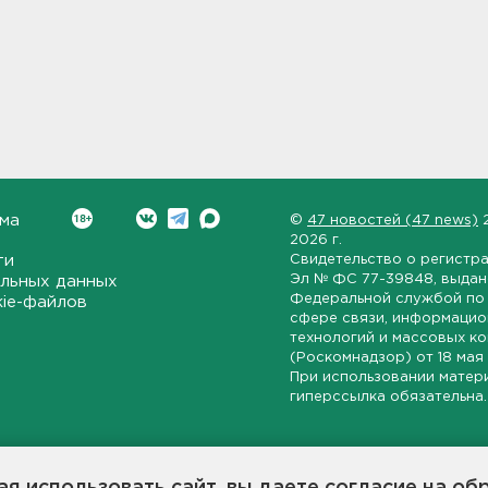
ма
©
47 новостей (47 news)
2026 г.
ти
Свидетельство о регистр
Эл № ФС 77-39848
, выда
льных данных
Федеральной службой по 
kie-файлов
сфере связи, информаци
технологий и массовых к
(Роскомнадзор) от
18 мая
При использовании матер
гиперссылка обязательна.
ет-издание, направленное на всестороннее освещение политиче
ской области, экономической и инвестиционной активности в ре