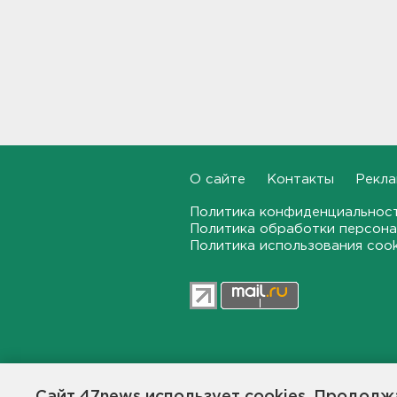
У Рунета сбой по всем
фронтам: от сайтов до
соцсетей
14:15
Застал там, где быть не
должен. В Петербурге 70-
летнего экс-прокурора
задержали по делу об
О сайте
Контакты
Рекла
убийстве в 2024 году
13:54
Политика конфиденциальнос
Политика обработки персона
Политика использования coo
В России разрешили выпуск
и продажу марок бензина,
от которых отказывались с
2012 года
13:37
41 тысяча из 117: столько по
47news.ru — независимое интерн
отдельной квоте прошли в
университеты участники
общественной жизни в Ленинград