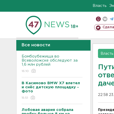
Власть
Э
18+
Сдела
Все новости
Власть
Бомбоубежища во
Всеволожске обследуют за
1,6 млн рублей
Пут
16:10
отве
даче
В Касимово BMW X7 влетел
и снёс детскую площадку -
фото
22:58 23
15:51
Лобовая авария собрала
Президе
пробку больше 8 км на