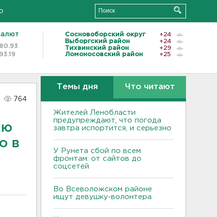
о
валют
Сосновоборский округ
+24
Выборгский район
+24
80.93
Тихвинский район
+29
93.19
Ломоносовский район
+25
Темы дня
Что читают
764
Жителей Ленобласти
предупреждают, что погода
ую
завтра испортится, и серьезно
о в
У Рунета сбой по всем
фронтам: от сайтов до
соцсетей
Во Всеволожском районе
ищут девушку-волонтера