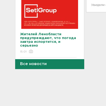
Увидели
Жителей Ленобласти
предупреждают, что погода
завтра испортится, и
серьезно
15:01
Во Всеволожском районе
Все новости
ищут девушку-волонтера
14:49
В Нижегородской области
четверо пострадали от
атаки БПЛА, в Брянской
области - пятеро раненых и
двое погибших
14:33