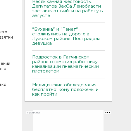
Неслыханная жестокость.
Депутатов ЗакСа Ленобласти
заставляют выйти на работу в
августе
"Буханка" и "Тенет"
 его
столкнулись на дороге в
взятки
Лужском районе. Пострадала
девушка
Подросток в Гатчинском
районе отомстил работнику
шении
канализации пневматическим
е к
пистолетом
тко
Медицинские обследования
бесплатно: кому положены и
как пройти
РЕКЛАМА