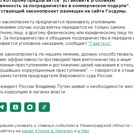
о которому предлагается "установить уголовную
венность за посредничество в коммерческом подкупе".
ствующий законопроект размещен на сайте Госдумы.
о законопроекту предлагается признавать уголовными
ениями случаи, когда взятка передается не только самому
ному лицу, а другому физическому или юридическому лицу по
. За посредничество и обещание посредничества в передаче 
ливается уголовное наказание, сообщает
"Газета.ru"
.
ие законопроекта, по нашему мнению, должно способствовать
ию эффективности противодействия взяточничеству и иным
ионным преступлениям и достижению целей наказания в отно
ершивших коррупционные преступления", — говорится в отзыв
заместителя председателя Верховного суда России.
резидент России Владимир Путин заявил о необходимости жес
ь коррупцию в органах власти.
рвыми узнавать о главных событиях в Ленинградской области -
вайтесь на
канал 47news в Telegram
и
в Maх