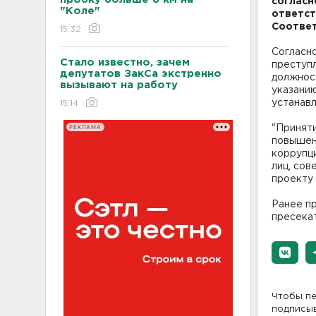
согласн
"Коле"
ответст
Соответ
15:32
Согласн
Стало известно, зачем
преступл
депутатов ЗакСа экстренно
должност
вызывают на работу
указанию
устанав
15:14
РЕКЛАМА
"Принят
повышен
коррупц
лиц, сов
проекту 
Ранее п
пресекат
Чтобы пе
подписы