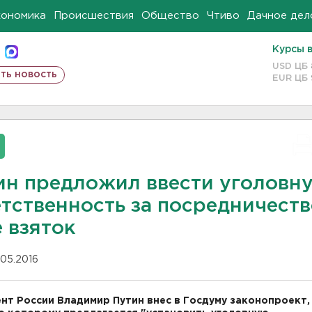
кономика
Происшествия
Общество
Чтиво
Дачное дел
Курсы 
USD ЦБ
ть новость
EUR ЦБ
ин предложил ввести уголовн
тственность за посредничеств
 взяток
.05.2016
нт России Владимир Путин внес в Госдуму законопроект,