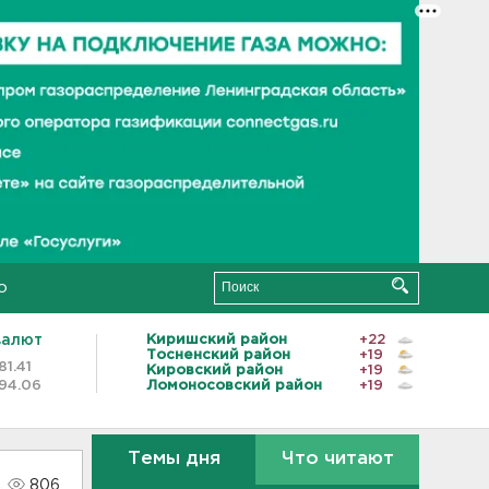
о
валют
Киришский район
+22
Тосненский район
+19
81.41
Кировский район
+19
94.06
Ломоносовский район
+19
Темы дня
Что читают
806