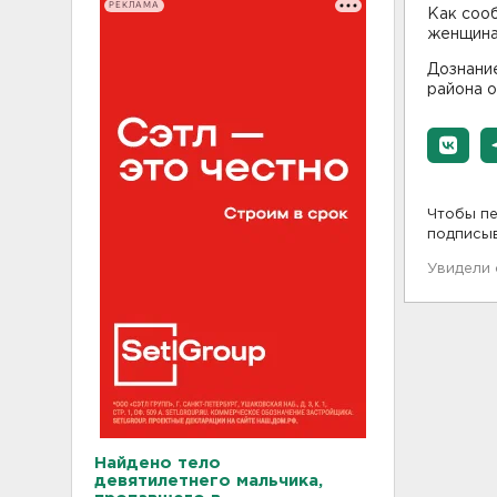
РЕКЛАМА
Как соо
женщина
Дознани
района о
Чтобы пе
подписы
Увидели
Найдено тело
девятилетнего мальчика,