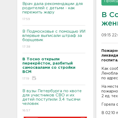
Проис
Врач дала рекомендации для
родителей с детьми - как
пережить жару
В С
17:59
жен
В Подмосковье с помощью ИИ
09:15 22
впервые выписали штраф за
борщевик
17:38
Пожарно
ликвиди
В Тосно открыли
госпита
перекрёсток, разбитый
самосвалами со стройки
Как соо
ВСМ
Леноблас
по адрес
17:19
На мест
В вузы Петербурга по квоте
пожарно
для участников СВО и их
2 ед. тех
детей поступили 3,4 тысячи
человек
Горела о
16:57
В 02:10 