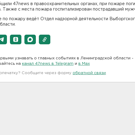
бщили 47news в правоохранительных органах, при пожаре пог
. Также с места пожара госпитализирован пострадавший мужч
е по пожару ведёт Отдел надзорной деятельности Выборгско
бласти.
рвыми узнавать о главных событиях в Ленинградской области -
вайтесь на
канал 47news в Telegram
и
в Maх
 опечатку? Сообщите через форму
обратной связи
.