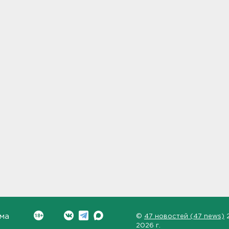
ма
©
47 новостей (47 news)
2026 г.