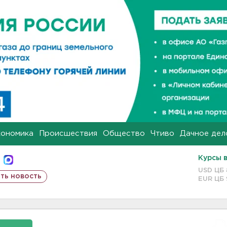
кономика
Происшествия
Общество
Чтиво
Дачное дел
Курсы 
USD ЦБ
ть новость
EUR ЦБ