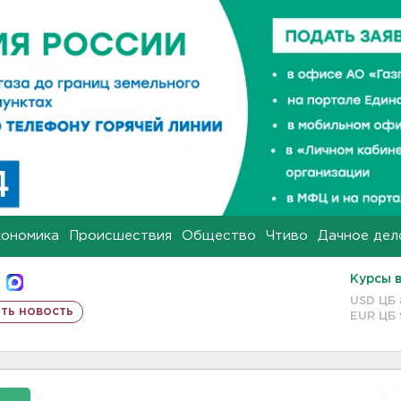
кономика
Происшествия
Общество
Чтиво
Дачное дел
Курсы 
USD ЦБ
ть новость
EUR ЦБ