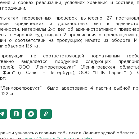
ления и сроках реализации, условиях хранения и составе, 
 продукции.
льтатам проведенных проверок вынесено 27 постанов
чении юридических и должностных лиц к администра
венности, материалы 2-х дел об административном правона
ены в мировой суд; выдано 2 предписания о прекращении д
ций о соответствии на продукцию; изъято из оборота 14
и объемом 133 кг.
продукции, не соответствующей нормативным требов
ственно выделяется продукция следующих предпри
ителей: ООО "Ленморепродукт" (Ленинградская област
 Фиш" (г. Санкт – Петербург); ООО "ППК Гарант" (г. 
рг).
Ленморепродукт" было арестовано 4 партии рыбной пр
122 кг.
рвыми узнавать о главных событиях в Ленинградской области -
вайтесь на
канал 47news в Telegram
и
в Maх