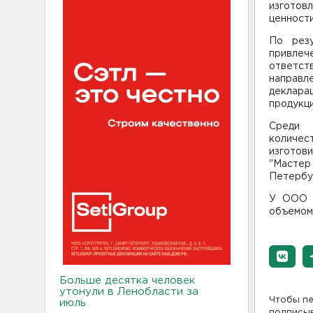
изготов
ценности
По резу
привле
ответст
направл
деклара
продукци
Среди 
количе
изготов
"Мастер
Петербу
У ООО "
объемом 
Больше десятка человек
утонули в Ленобласти за
Чтобы пе
июль
подписы