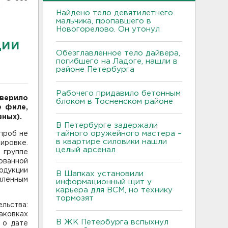
Найдено тело девятилетнего
мальчика, пропавшего в
Новогорелово. Он утонул
ции
Обезглавленное тело дайвера,
погибшего на Ладоге, нашли в
районе Петербурга
Рабочего придавило бетонным
верило
блоком в Тосненском районе
е филе,
ных).
В Петербурге задержали
тайного оружейного мастера –
проб не
в квартире силовики нашли
ировке.
целый арсенал
группе
ованной
одукции
В Шапках установили
вленным
информационный щит у
карьера для ВСМ, но технику
тормозят
льства:
аковках
В ЖК Петербурга вспыхнул
 о дате