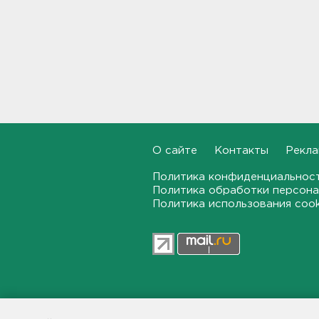
В Тосно открыли
перекрёсток, разбитый
самосвалами со стройки
ВСМ
17:19
В вузы Петербурга по квоте
для участников СВО и их
детей поступили 3,4 тысячи
человек
16:57
О сайте
Контакты
Рекла
Политика конфиденциальнос
Найдено тело
Политика обработки персона
девятилетнего мальчика,
Политика использования coo
пропавшего в
Новогорелово. Он утонул
16:41
Бывшего директора Popcorn
Books приговорили к 4 годам
условно
47news.ru — независимое интерн
16:16
общественной жизни в Ленинград