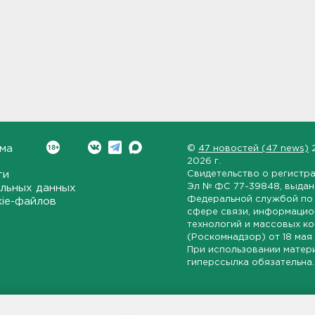
ма
©
47 новостей (47 news)
2026 г.
ти
Свидетельство о регистр
Эл № ФС 77-39848
, выда
льных данных
Федеральной службой по 
kie-файлов
сфере связи, информаци
технологий и массовых к
(Роскомнадзор) от
18 мая
При использовании матер
гиперссылка обязательна.
ет-издание, направленное на всестороннее освещение политиче
ской области, экономической и инвестиционной активности в ре