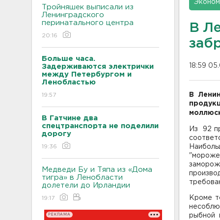
Эконом
Тройняшек выписали из
Ленинградского
перинатального центра
В Л
20:16
заб
Больше часа.
18:59 05
Задерживаются электрички
между Петербургом и
Ленобластью
В Лени
19:57
продук
моллюск
В Гатчине два
спецтранспорта не поделили
Из 92 пр
дорогу
соотве
19:36
Наибол
"мороже
заморож
Медведи Бу и Тяпа из «Дома
произво
тигра» в Ленобласти
требова
долетели до Ирландии
Кроме т
19:17
несоблю
РЕКЛАМА
рыбной 