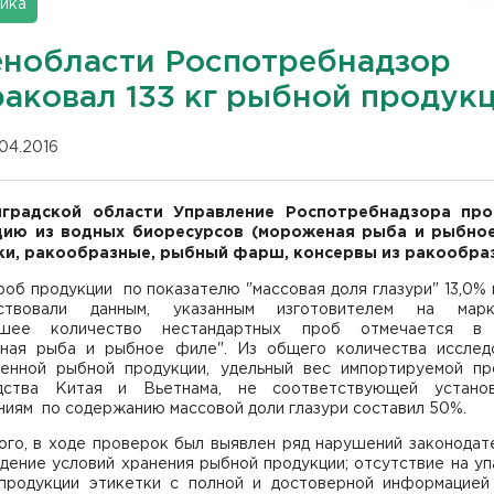
ика
енобласти Роспотребнадзор
раковал 133 кг рыбной продук
.04.2016
нградской области Управление Роспотребнадзора про
цию из водных биоресурсов (мороженая рыба и рыбно
и, ракообразные, рыбный фарш, консервы из ракообраз
об продукции по показателю "массовая доля глазури" 13,0% 
тствовали данным, указанным изготовителем на марк
ьшее количество нестандартных проб отмечается в 
ная рыба и рыбное филе". Из общего количества исслед
енной рыбной продукции, удельный вес импортируемой пр
дства Китая и Вьетнама, не соответствующей устано
ниям по содержанию массовой доли глазури составил 50%.
ого, в ходе проверок был выявлен ряд нарушений законодате
дение условий хранения рыбной продукции; отсутствие на уп
продукции этикетки с полной и достоверной информацией