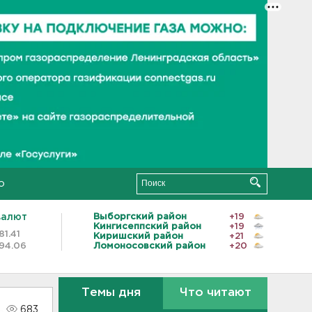
о
валют
Выборгский район
+19
Кингисеппский район
+19
81.41
Киришский район
+21
94.06
Ломоносовский район
+20
Темы дня
Что читают
683