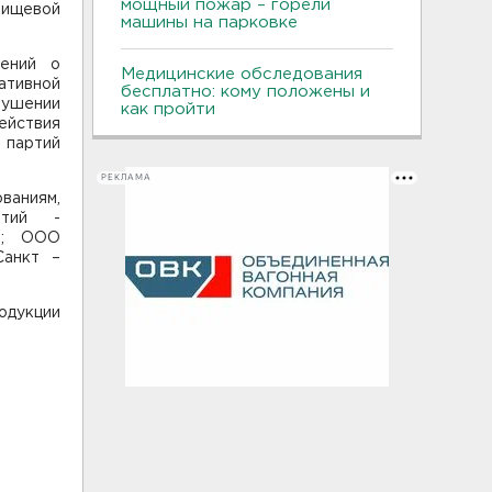
мощный пожар – горели
пищевой
машины на парковке
лений о
Медицинские обследования
тивной
бесплатно: кому положены и
рушении
как пройти
ействия
 партий
РЕКЛАМА
аниям,
ятий -
ь); ООО
Санкт –
одукции