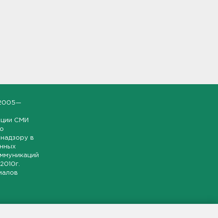
2005—
ации СМИ
но
надзору в
онных
оммуникаций
 2010г.
иалов
ской и
гионе.