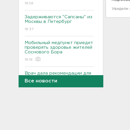
18:58
Увидели
Задерживаются "Сапсаны" из
Москвы в Петербург
18:37
Мобильный медпункт приедет
проверять здоровье жителей
Соснового Бора
18:18
Врач дала рекомендации для
родителей с детьми - как
Все новости
пережить жару
17:59
В Подмосковье с помощью ИИ
впервые выписали штраф за
борщевик
17:38