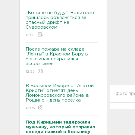
"Больше не буду". Водителю
пришлось объясняться за
опасный дрифт на
Суворовском
12:56
После пожара на складе
“Ленты” в Красном Бору в
магазинах сократился
ассортимент
12:35
В Большой Ижоре с "Агатой
Кристи" отметят день
фото пр
Ломоносовского района, в
Рощино - день поселка
12:05
Под Киришами задержали
мужчину, который отправил
соседа палкой в больницу