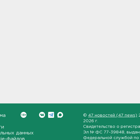
ма
©
47 новостей (47 news)
2026 г.
ти
Свидетельство о регистр
Эл № ФС 77-39848
, выда
льных данных
Федеральной службой по 
kie-файлов