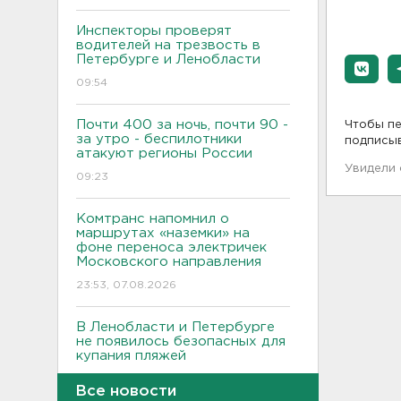
Инспекторы проверят
водителей на трезвость в
Петербурге и Ленобласти
09:54
Почти 400 за ночь, почти 90 -
Чтобы пе
за утро - беспилотники
подписы
атакуют регионы России
Увидели
09:23
Комтранс напомнил о
маршрутах «наземки» на
фоне переноса электричек
Московского направления
23:53, 07.08.2026
В Ленобласти и Петербурге
не появилось безопасных для
купания пляжей
23:32, 07.08.2026
Все новости