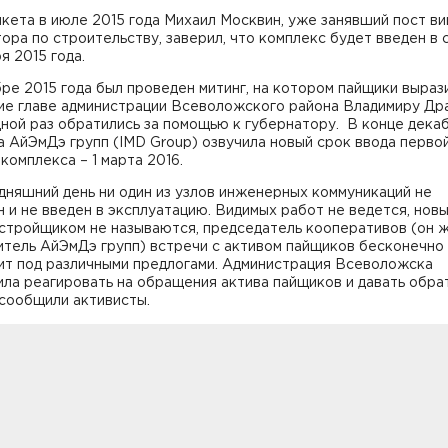
кета в июле 2015 года Михаил Москвин, уже занявший пост ви
ора по строительству, заверил, что комплекс будет введен в 
я 2015 года.
ре 2015 года был проведен митинг, на котором пайщики выраз
ие главе администрации Всеволожского района Владимиру Др
ной раз обратились за помощью к губернатору. В конце дека
а АйЭмДэ групп (IMD Group) озвучила новый срок ввода перво
комплекса – 1 марта 2016.
дняшний день ни один из узлов инженерных коммуникаций не
 и не введен в эксплуатацию. Видимых работ не ведется, нов
астройщиком не называются, председатель кооперативов (он 
итель АйЭмДэ групп) встречи с активом пайщиков бесконечно
ит под различными предлогами. Администрация Всеволожска
ла реагировать на обращения актива пайщиков и давать обр
- сообщили активисты.