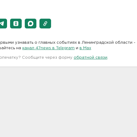
рвыми узнавать о главных событиях в Ленинградской области -
вайтесь на
канал 47news в Telegram
и
в Maх
 опечатку? Сообщите через форму
обратной связи
.