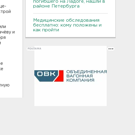
погибшего на Ладоге, нашли в
районе Петербурга
це-
строй
Медицинские обследования
бесплатно: кому положены и
или
как пройти
ачёву и
бря
й
РЕКЛАМА
ые
же
атную