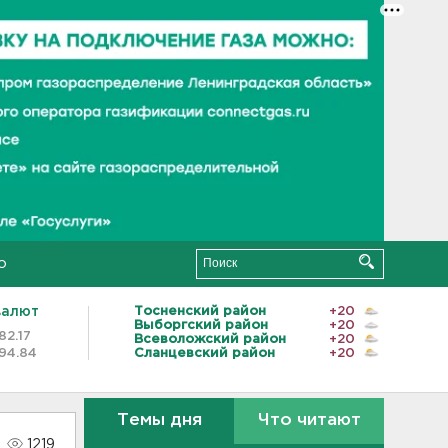
о
валют
Тосненский район
+20
Выборгский район
+20
82.17
Всеволожский район
+20
94.84
Сланцевский район
+20
Темы дня
Что читают
1219