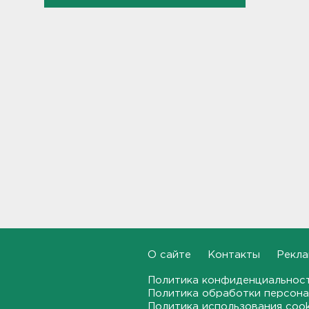
Журналистку Гордееву*
хотят объявить в розыск.
Подозревают в фейках об
армии
22:54, 07.08.2026
В Ленобласти выбрали
лучших экскурсоводов
22:33, 07.08.2026
В Сланцах почти два месяца
тлеет террикон
21:55, 07.08.2026
Дом культуры в Вознесенье
реконструируют
21:34, 07.08.2026
О сайте
Контакты
Рекла
Политика конфиденциальнос
Новые лекарства могут
Политика обработки персона
включить в список жизненно
необходимых в России
Политика использования coo