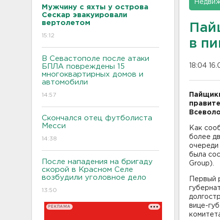
Недвиж
Мужчину с яхты у острова
Сескар эвакуировали
вертолетом
Пай
15:12
в п
В Севастополе после атаки
18:04 16.
БПЛА повреждены 15
многоквартирных домов и
автомобили
Пайщики
14:57
правите
Всеволо
Скончался отец футболиста
Месси
Как соо
более дв
14:38
очереди 
была сос
После нападения на бригаду
Group).
скорой в Красном Селе
возбудили уголовное дело
Первый р
губернат
13:50
долгостр
вице-гу
РЕКЛАМА
комитет