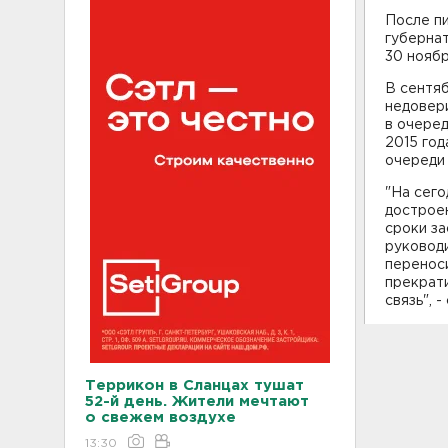
После пи
губернат
30 ноябр
В сентяб
недовер
в очеред
2015 год
очереди 
"На сего
достроен
сроки з
руковод
перенос
прекрати
связь", 
Террикон в Сланцах тушат
52-й день. Жители мечтают
о свежем воздухе
13:30