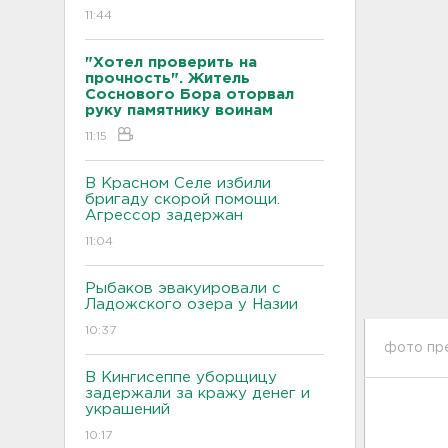
11:44
"Хотел проверить на
прочность". Житель
Соснового Бора оторвал
руку памятнику воинам
11:15
В Красном Селе избили
бригаду скорой помощи.
Агрессор задержан
11:04
Рыбаков эвакуировали с
Ладожского озера у Назии
10:37
фото пр
В Кингисеппе уборщицу
задержали за кражу денег и
украшений
10:17