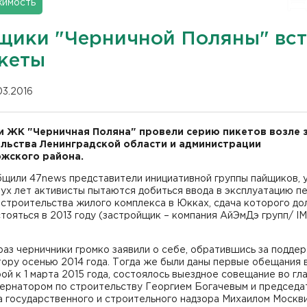
имость
щики "Черничной Поляны" вс
икеты
03.2016
 ЖК "Черничная Поляна" провели серию пикетов возле 
льства Ленинградской области и администрации
жского района.
бщили 47news представители инициативной группы пайщиков, 
ух лет активисты пытаются добиться ввода в эксплуатацию п
строительства жилого комплекса в Юкках, сдача которого д
тояться в 2013 году (застройщик – компания АйЭмДэ групп/ I
аз черничники громко заявили о себе, обратившись за подде
ору осенью 2014 года. Тогда же были даны первые обещания 
ой к 1 марта 2015 года, состоялось выездное совещание во гла
бернатором по строительству Георгием Богачевым и председ
а государственного и строительного надзора Михаилом Москв