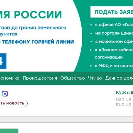
кономика
Происшествия
Общество
Чтиво
Дачное дел
Курсы 
USD ЦБ
ть новость
EUR ЦБ