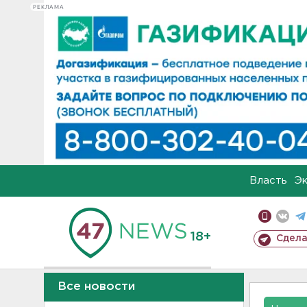
РЕКЛАМА
Власть
Э
18+
Сдела
Все новости