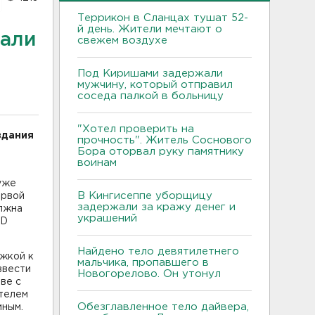
Террикон в Сланцах тушат 52-
й день. Жители мечтают о
тали
свежем воздухе
Под Киришами задержали
мужчину, который отправил
соседа палкой в больницу
"Хотел проверить на
здания
прочность". Житель Соснового
Бора оторвал руку памятнику
воинам
уже
В Кингисеппе уборщицу
ервой
задержали за кражу денег и
олжна
украшений
MD
Найдено тело девятилетнего
ржкой к
мальчика, пропавшего в
ввести
Новогорелово. Он утонул
ве с
ателем
Обезглавленное тело дайвера,
иным.