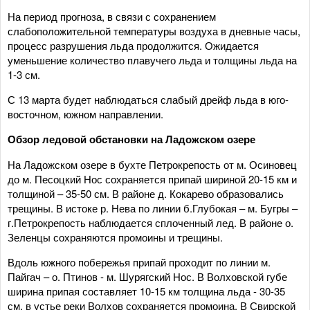
На период прогноза, в связи с сохранением
слабоположительной температуры воздуха в дневные часы,
процесс разрушения льда продолжится. Ожидается
уменьшение количество плавучего льда и толщины льда на
1-3 см.
С 13 марта будет наблюдаться слабый дрейф льда в юго-
восточном, южном направлении.
Обзор ледовой обстановки на Ладожском озере
На Ладожском озере в бухте Петрокрепость от м. Осиновец
до м. Песоцкий Нос сохраняется припай шириной 20-15 км и
толщиной – 35-50 см. В районе д. Кокарево образовались
трещины. В истоке р. Нева по линии б.Глубокая – м. Бугры –
г.Петрокрепость наблюдается сплоченный лед. В районе о.
Зеленцы сохраняются промоины и трещины.
Вдоль южного побережья припай проходит по линии м.
Пайгач – о. Птинов - м. Шурягский Нос. В Волховской губе
ширина припая составляет 10-15 км толщина льда - 30-35
см, в устье реки Волхов сохраняется промоина. В Свирской