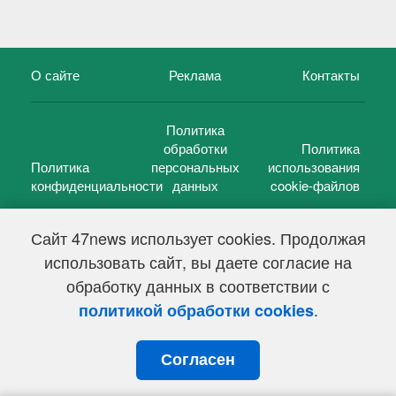
О сайте
Реклама
Контакты
Политика
обработки
Политика
Политика
персональных
использования
конфиденциальности
данных
cookie-файлов
Сайт 47news использует cookies. Продолжая
использовать сайт, вы даете согласие на
©
47 новостей (47 news)
2005 — 2026 г.
обработку данных в соответствии с
Свидетельство о регистрации СМИ Эл № ФС 77-39848, выдано
Федеральной службой по надзору в сфере связи,
.
политикой обработки cookies
информационных технологий и массовых коммуникаций
(Роскомнадзор) от 18 мая 2010г.
Согласен