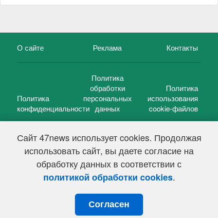
О сайте
Реклама
Контакты
Политика
обработки
Политика
Политика
персональных
использования
конфиденциальности
данных
cookie-файлов
Сайт 47news использует cookies. Продолжая
использовать сайт, вы даете согласие на
©
47 новостей (47 news)
2005 — 2026 г.
обработку данных в соответствии с
Свидетельство о регистрации СМИ Эл № ФС 77-39848, выдано
Федеральной службой по надзору в сфере связи,
.
политикой обработки cookies
информационных технологий и массовых коммуникаций
(Роскомнадзор) от 18 мая 2010г.
Согласен