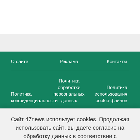
О сайте
Реклама
Контакты
Политика
обработки
Политика
Политика
персональных
использования
конфиденциальности
данных
cookie-файлов
Сайт 47news использует cookies. Продолжая
использовать сайт, вы даете согласие на
©
47 новостей (47 news)
2005 — 2026 г.
обработку данных в соответствии с
Свидетельство о регистрации СМИ Эл № ФС 77-39848, выдано