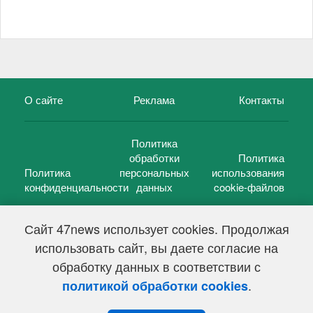
О сайте
Реклама
Контакты
Политика
обработки
Политика
Политика
персональных
использования
конфиденциальности
данных
cookie-файлов
Сайт 47news использует cookies. Продолжая
использовать сайт, вы даете согласие на
©
47 новостей (47 news)
2005 — 2026 г.
обработку данных в соответствии с
Свидетельство о регистрации СМИ Эл № ФС 77-39848, выдано
Федеральной службой по надзору в сфере связи,
.
политикой обработки cookies
информационных технологий и массовых коммуникаций
(Роскомнадзор) от 18 мая 2010г.