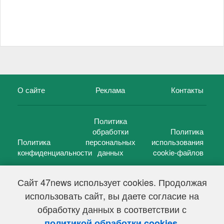
О сайте
Реклама
Контакты
Политика
обработки
Политика
Политика
персональных
использования
конфиденциальности
данных
cookie-файлов
Сайт 47news использует cookies. Продолжая
использовать сайт, вы даете согласие на
©
47 новостей (47 news)
2005 — 2026 г.
обработку данных в соответствии с
Свидетельство о регистрации СМИ Эл № ФС 77-39848, выдано
Федеральной службой по надзору в сфере связи,
.
политикой обработки cookies