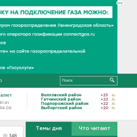
о
валют
Волховский район
+23
Гатчинский район
+22
81.41
Подпорожский район
+22
94.06
Выборгский район
+20
Темы дня
Что читают
348