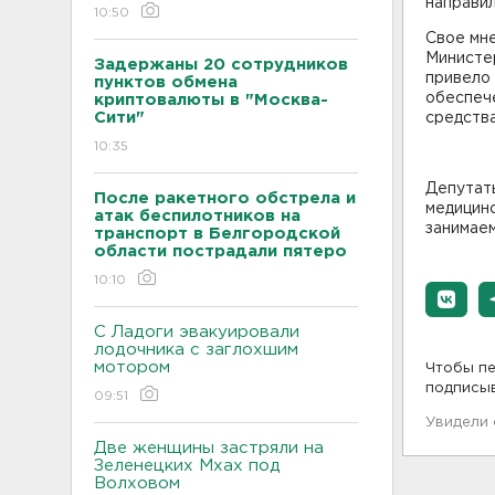
направил
10:50
Свое мн
Министе
Задержаны 20 сотрудников
привело
пунктов обмена
обеспеч
криптовалюты в "Москва-
Сити"
средства
10:35
Депутат
После ракетного обстрела и
медицинс
атак беспилотников на
занимаем
транспорт в Белгородской
области пострадали пятеро
10:10
С Ладоги эвакуировали
лодочника с заглохшим
мотором
Чтобы пе
подписы
09:51
Увидели
Две женщины застряли на
Зеленецких Мхах под
Волховом