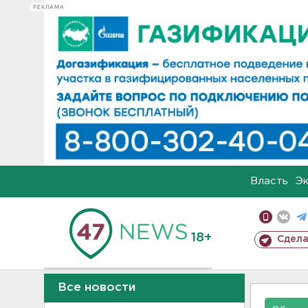
РЕКЛАМА
Власть
Э
18+
Сдела
Все новости