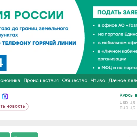
кономика
Происшествия
Общество
Чтиво
Дачное дел
Курсы 
USD ЦБ
ть новость
EUR ЦБ