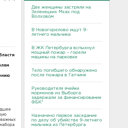
Две женщины застряли на
Зеленецких Мхах под
Волховом
В Новогорелово ищут 9-
летнего мальчика
В ЖК Петербурга вспыхнул
мощный пожар – горели
бласти
машины на парковке
елям
Тело погибшего обнаружено
после пожара в Гатчине
ению
Руководителя ячейки
мормонов из Выборга
задержали за финансирование
ФБК*
едшее
шую
Назначено первое заседание
 важных
по делу об убийстве 9-летнего
мальчика из Петербурга
 набора