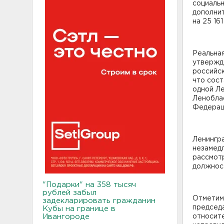
социальн
дополнит
на 25 16
Реальная
утвержде
российск
что сост
одной Ле
Ленобла
Федераци
Ленингр
незамед
рассмот
должност
"Подарки" на 358 тысяч
рублей забыл
Отметим
задекларировать гражданин
председ
Кубы на границе в
Ивангороде
относит