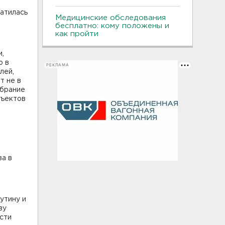
атилась
Медицинские обследования
бесплатно: кому положены и
как пройти
и,
о в
РЕКЛАМА
лей,
т не в
обрание
бъектов
ва в
утину и
ву
сти