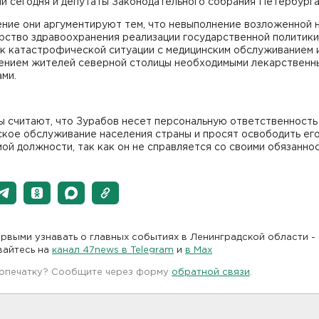
и сегодня и депутаты Законодательного собрания Петербурга
ение они аргументируют тем, что невыполнение возложенной 
рство здравоохранения реализации государственной политики
 к катастрофической ситуации с медицинским обслуживанием 
ением жителей северной столицы необходимыми лекарственн
ми.
ы считают, что Зурабов несет персональную ответственность
кое обслуживание населения страны и просят освободить его
ой должности, так как он не справляется со своими обязаннос
рвыми узнавать о главных событиях в Ленинградской области -
вайтесь на
канал 47news в Telegram
и
в Maх
 опечатку? Сообщите через форму
обратной связи
.