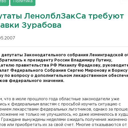
тво
Политика
утаты ЛенолблЗакСа требуют
тавки Зурабова
.05.2007
 депутаты Законодательного собрания Ленинградской о
братились к президенту России Владимиру Путину,
ателю правительства РФ Михаилу Фрадкову, руководит
алат Федерального Собрания Сергею Миронову и Борису
у по вопросу о дополнительном лекарственном обеспеч
ков федерального значения.
м, что в июле прошлого года областные законодатели уже
сь к федеральным властям с просьбой изучить ситуацию с
ением лекарствами федеральных льготников, однако за прош
ложение не только не улучшилось, но даже изменилось в худ
. Граждане вынуждены неделями ожидать получения жизненно
ов или приобретать их за свой счет. Многие отказываются от