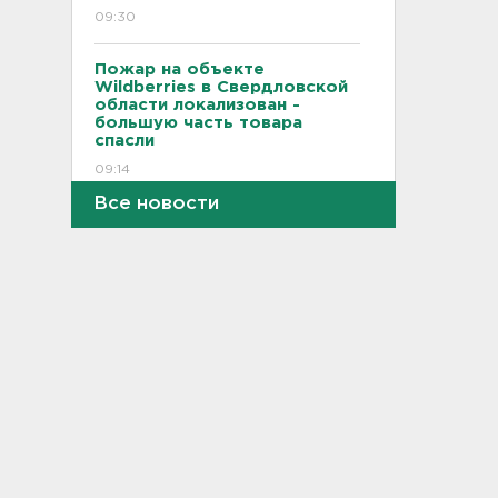
09:30
Пожар на объекте
Wildberries в Свердловской
области локализован -
большую часть товара
спасли
09:14
Все новости
В Новогорелово ищут 9-
летнего мальчика
08:55
В ЖК Петербурга вспыхнул
мощный пожар – горели
машины на парковке
08:40
На территории школы в
Таиланде произошла
стрельба: есть жертвы и
пострадавшие