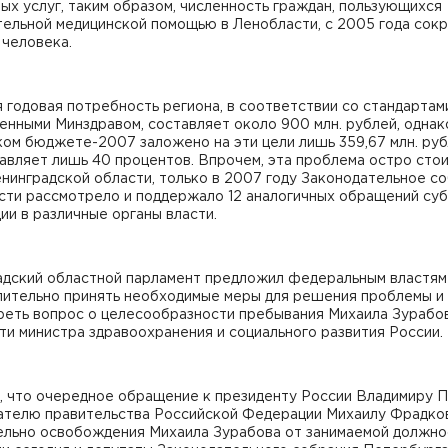
ых услуг, таким образом, численность граждан, пользующихся
ельной медицинской помощью в Ленобласти, с 2005 года сокр
1 человека.
 годовая потребность региона, в соответствии со стандартам
нными Минздравом, составляет около 900 млн. рублей, однак
ом бюджете-2007 заложено на эти цели лишь 359,67 млн. руб
авляет лишь 40 процентов. Впрочем, эта проблема остро стои
нинградской области, только в 2007 году Законодательное с
сти рассмотрело и поддержало 12 аналогичных обращений су
и в различные органы власти.
адский областной парламент предложил федеральным властям
лительно принять необходимые меры для решения проблемы и
реть вопрос о целесообразности пребывания Михаила Зурабо
и министра здравоохранения и социального развития России.
, что очередное обращение к президенту России Владимиру П
ателю правительства Российской Федерации Михаилу Фрадко
ельно освобождения Михаила Зурабова от занимаемой должно