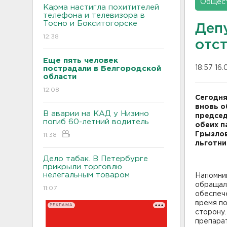
Общес
Карма настигла похитителей
телефона и телевизора в
Тосно и Бокситогорске
Деп
12:38
отс
Еще пять человек
18:57 16
пострадали в Белгородской
области
12:08
Сегодня
вновь о
В аварии на КАД у Низино
председ
погиб 60-летний водитель
обеих п
Грызлов
11:38
льготни
Дело табак. В Петербурге
прикрыли торговлю
нелегальным товаром
Напомни
обращали
11:07
обеспеч
время по
РЕКЛАМА
сторону
препарат