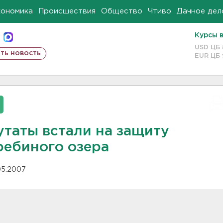
кономика
Происшествия
Общество
Чтиво
Дачное дел
Курсы 
USD ЦБ
ть новость
EUR ЦБ
утаты встали на защиту
ребиного озера
.05.2007