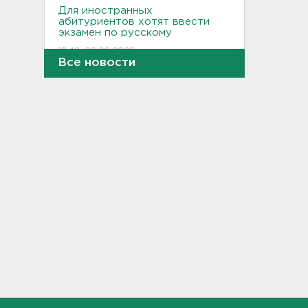
Для иностранных
абитуриентов хотят ввести
экзамен по русскому
18:49, 06.08.2026
Все новости
Смертельное ДТП
произошло на КАД у Низино
18:23, 06.08.2026
Наезд моторной лодки на
матрас с детьми в
Ленобласти стал уголовным
делом
18:22, 06.08.2026
Фермеры в Ленобласти
смогут получить до 8 млн
рублей на развитие
хозяйства
18:07, 06.08.2026