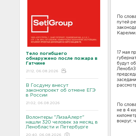
По слова
путей ре
законода
Карелии
17 мая п
Тело погибшего
губернат
обнаружено после пожара в
Гатчине
будут о
ЛеноблЗ
21:12, 06.08.2026
председа
заседани
В Госдуму внесут
рассмот
законопроект об отмене ЕГЭ
в России
21:02, 06.08.2026
По слов
не в 4 к
километр
Волонтеры "ЛизаАлерт"
вокруг, 
нашли 320 человек за месяц в
Ленобласти и Петербурге
20:40, 06.08.2026