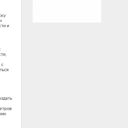
ску
и
сти и
с
ти,
 с
ться
оздать
метров
ии.