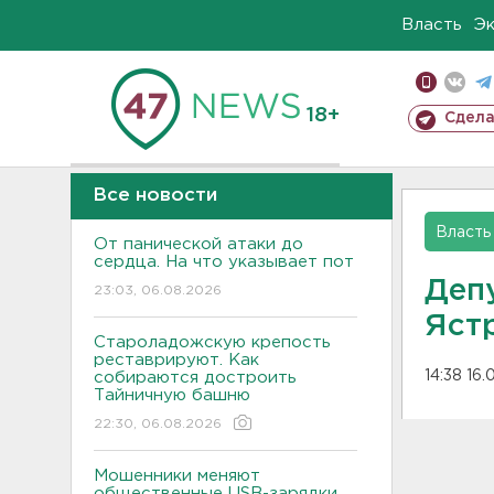
Власть
Э
18+
Сдела
Все новости
Власть
От панической атаки до
сердца. На что указывает пот
Деп
23:03, 06.08.2026
Яст
Староладожскую крепость
реставрируют. Как
14:38 16
собираются достроить
Тайничную башню
22:30, 06.08.2026
Мошенники меняют
общественные USB-зарядки.