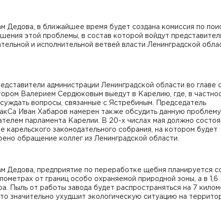
м Дедова, в ближайшее время будет создана комиссия по пои
шения этой проблемы, в состав которой войдут представител
тельной и исполнительной ветвей власти Ленинградской обла
.
редставители администрации Ленинградской области во главе 
ором Валерием Сердюковым выедут в Карелию, где, в частнос
бсуждать вопросы, связанные с Ястребиным. Председатель
акСа Иван Хабаров намерен также обсудить данную проблему
телем парламента Карелии. В 20-х числах мая должно состоя
е карельского законодательного собрания, на котором будет
рено обращение коллег из Ленинградской области.
ам Дедова, предприятие по переработке щебня планируется с
илометрах от границ особо охраняемой природной зоны, а в 1,6
а. Пыль от работы завода будет распространяться на 7 кило
что значительно ухудшит экологическую ситуацию на территор