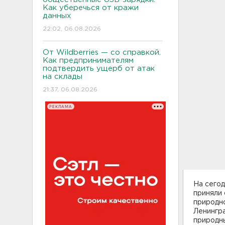
Как уберечься от кражи
данных
22:02, 06.08.2026
От Wildberries — со справкой.
Как предпринимателям
подтвердить ущерб от атак
на склады
21:37, 06.08.2026
РЕКЛАМА
На сего
приняли
природн
Ленингра
природн