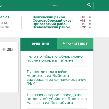
о
валют
Волховский район
+18
Сосновоборский округ
+19
81.41
Приозерский район
+19
94.06
Всеволожский район
+20
Темы дня
Что читают
395
Тело погибшего обнаружено
после пожара в Гатчине
Руководителя ячейки
мормонов из Выборга
задержали за финансирование
ФБК*
Назначено первое заседание
по делу об убийстве 9-летнего
мальчика из Петербурга