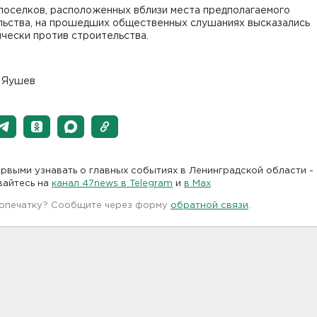
поселков, расположенных вблизи места предполагаемого
льства, на прошедших общественных слушаниях высказались
чески против строительства.
 Яушев
рвыми узнавать о главных событиях в Ленинградской области -
вайтесь на
канал 47news в Telegram
и
в Maх
 опечатку? Сообщите через форму
обратной связи
.