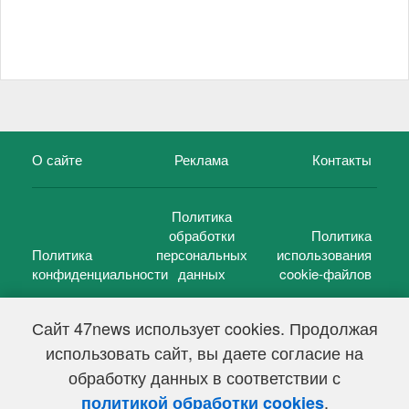
О сайте
Реклама
Контакты
Политика
обработки
Политика
Политика
персональных
использования
конфиденциальности
данных
cookie-файлов
Сайт 47news использует cookies. Продолжая
использовать сайт, вы даете согласие на
©
47 новостей (47 news)
2005 — 2026 г.
обработку данных в соответствии с
Свидетельство о регистрации СМИ Эл № ФС 77-39848, выдано
Федеральной службой по надзору в сфере связи,
.
политикой обработки cookies