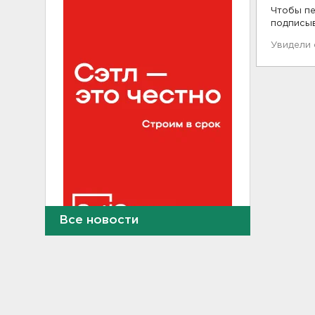
Чтобы пе
подписы
Увидели
Все новости
В Ленобласти и Петербурге
не появилось безопасных для
купания пляжей