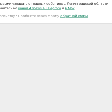
рвыми узнавать о главных событиях в Ленинградской области -
вайтесь на
канал 47news в Telegram
и
в Maх
 опечатку? Сообщите через форму
обратной связи
.