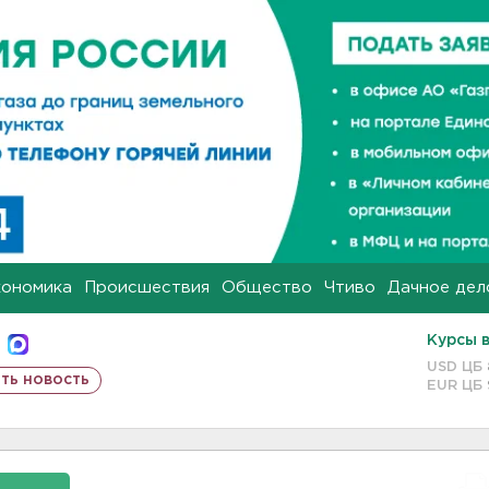
кономика
Происшествия
Общество
Чтиво
Дачное дел
Курсы 
USD ЦБ
ть новость
EUR ЦБ