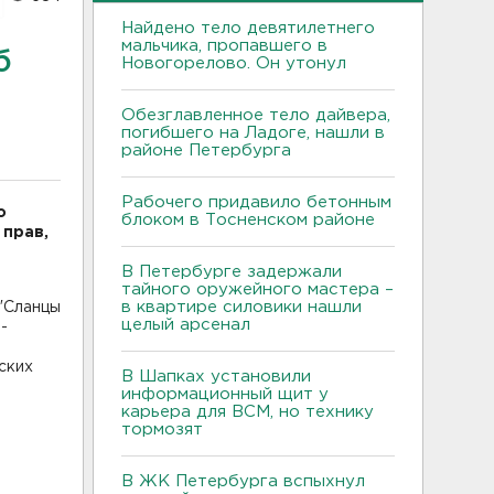
Найдено тело девятилетнего
мальчика, пропавшего в
б
Новогорелово. Он утонул
Обезглавленное тело дайвера,
погибшего на Ладоге, нашли в
районе Петербурга
Рабочего придавило бетонным
о
блоком в Тосненском районе
 прав,
В Петербурге задержали
тайного оружейного мастера –
в квартире силовики нашли
 "Сланцы
целый арсенал
-
ских
В Шапках установили
информационный щит у
карьера для ВСМ, но технику
тормозят
В ЖК Петербурга вспыхнул