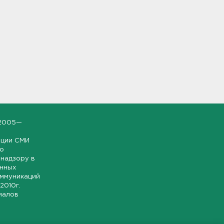
2005—
ации СМИ
но
надзору в
онных
оммуникаций
 2010г.
иалов