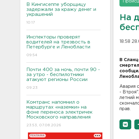
Проис
В Кингисеппе уборщицу
задержали за кражу денег и
украшений
На 
10:17
бес
Инспекторы проверят
18:58 28
водителей на трезвость в
Петербурге и Ленобласти
09:54
В Сланц
смертел
Почти 400 за ночь, почти 90 -
сообщил
за утро - беспилотники
Ленобла
атакуют регионы России
Авария с
09:23
- Втроя"
летний м
Комтранс напомнил о
скончалс
маршрутах «наземки» на
прав.
фоне переноса электричек
Московского направления
23:53, 07.08.2026
РЕКЛАМА