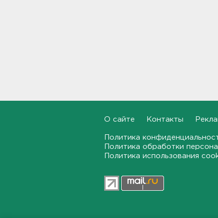
23:32, 07.08.2026
Журналистку Гордееву*
хотят объявить в розыск.
Подозревают в фейках об
армии
22:54, 07.08.2026
В Ленобласти выбрали
лучших экскурсоводов
22:33, 07.08.2026
О сайте
Контакты
Рекла
В Сланцах почти два месяца
Политика конфиденциальнос
тлеет террикон
Политика обработки персона
21:55, 07.08.2026
Политика использования coo
Дом культуры в Вознесенье
реконструируют
21:34, 07.08.2026
Новые лекарства могут