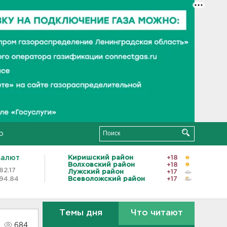
о
валют
Киришский район
+18
Волховский район
+18
82.17
Лужский район
+17
94.84
Всеволожский район
+17
Темы дня
Что читают
684