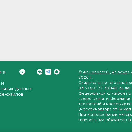
ма
©
47 новостей (47 news)
2026 г.
ти
Свидетельство о регистр
Эл № ФС 77-39848
, выда
льных данных
Федеральной службой по 
kie-файлов
сфере связи, информаци
технологий и массовых к
(Роскомнадзор) от
18 мая
При использовании матер
гиперссылка обязательна.