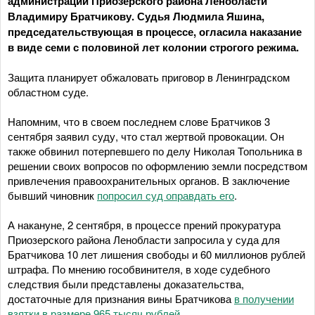
администрации Приозерского района Ленобласти
Владимиру Братчикову. Судья Людмила Яшина,
председательствующая в процессе, огласила наказание
в виде семи с половиной лет колонии строгого режима.
Защита планирует обжаловать приговор в Ленинградском
областном суде.
Напомним, что в своем последнем слове Братчиков 3
сентября заявил суду, что стал жертвой провокации. Он
также обвинил потерпевшего по делу Николая Топольника в
решении своих вопросов по оформлению земли посредством
привлечения правоохранительных органов. В заключение
бывший чиновник
попросил суд оправдать его
.
А накануне, 2 сентября, в процессе прений прокуратура
Приозерского района Ленобласти запросила у суда для
Братчикова 10 лет лишения свободы и 60 миллионов рублей
штрафа. По мнению гособвинителя, в ходе судебного
следствия были представлены доказательства,
достаточные для признания вины Братчикова
в получении
взятки в размере 965 тысяч рублей
.