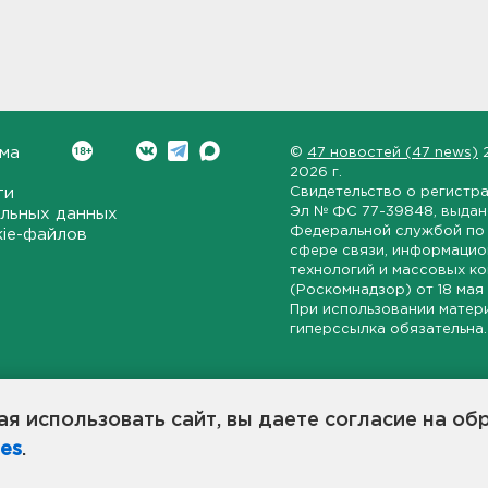
ма
©
47 новостей (47 news)
2026 г.
ти
Свидетельство о регистр
Эл № ФС 77-39848
, выда
льных данных
Федеральной службой по 
kie-файлов
сфере связи, информаци
технологий и массовых к
(Роскомнадзор) от
18 мая
При использовании матер
гиперссылка обязательна.
ет-издание, направленное на всестороннее освещение политиче
ской области, экономической и инвестиционной активности в ре
я использовать сайт, вы даете согласие на об
7 новостей» станет популярной и конструктивной площадкой дл
es
.
оисходят в 47-м регионе России.