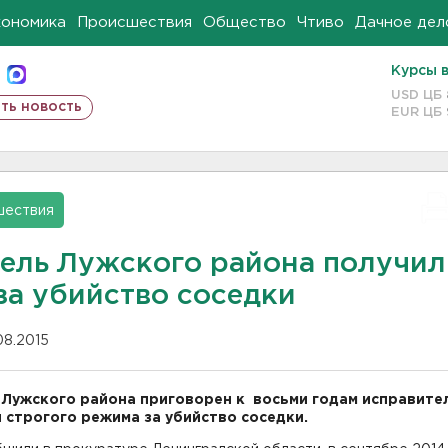
кономика
Происшествия
Общество
Чтиво
Дачное дел
Курсы 
USD ЦБ
ть новость
EUR ЦБ
шествия
ель Лужского района получил
за убийство соседки
08.2015
Лужского района приговорен к восьми годам исправите
 строгого режима за убийство соседки.