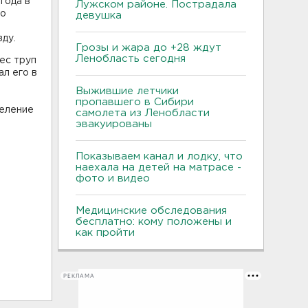
года в
Лужском районе. Пострадала
го
девушка
ду.
Грозы и жара до +28 ждут
Ленобласть сегодня
ес труп
л его в
Выжившие летчики
пропавшего в Сибири
деление
самолета из Ленобласти
эвакуированы
Показываем канал и лодку, что
наехала на детей на матрасе -
фото и видео
Медицинские обследования
бесплатно: кому положены и
как пройти
РЕКЛАМА