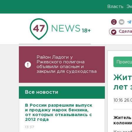
Власть
Э
18+
Сдела
Район Ладоги у
Ржевского полигона
Проис
объявили опасным и
закрыли для судоходства
Жит
лет 
Все новости
10:16 26.
В России разрешили выпуск
и продажу марок бензина,
от которых отказывались с
Житель 
2012 года
колонии
13:37