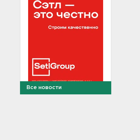
Все новости
Таможенники в Домодедово
обнаружили в багаже
бортпроводницы элитный
контрабандный груз
12:25
Гибель машиниста тепловоза