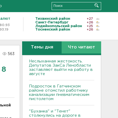
о
валют
Тихвинский район
+27
Санкт-Петербург
+26
80.93
Лодейнопольский район
+25
93.19
Тосненский район
+26
Темы дня
Что читают
563
Неслыханная жестокость.
Депутатов ЗакСа Ленобласти
 8
заставляют выйти на работу в
августе
Подросток в Гатчинском
районе отомстил работнику
канализации пневматическим
пистолетом
льной
"Буханка" и "Тенет"
столкнулись на дороге в