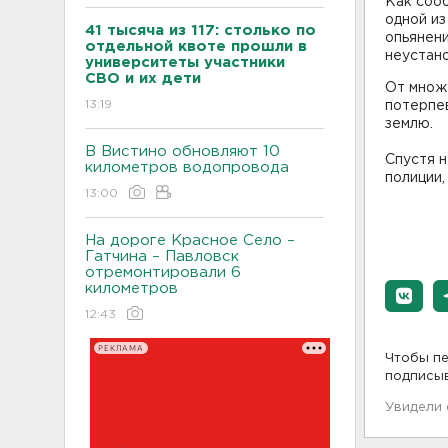
Как сооб
одной из
41 тысяча из 117: столько по
опьянени
отдельной квоте прошли в
неустано
университеты участники
СВО и их дети
От множ
13:19
потерпев
землю.
В Вистино обновляют 10
Спустя н
километров водопровода
полиции,
13:00
На дороге Красное Село –
Гатчина – Павловск
отремонтировали 6
километров
12:43
РЕКЛАМА
Чтобы пе
подписы
Увидели