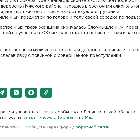
щили в прокуратуре Ленинградской области, в сентябре 2014 
 деревень Лужского района, находясь в состоянии алкогольно
я, местный житель нанес множество ударов руками и
вленным предметом по голове и телу своей соседке по подъез
ественных травм женщина скончалась. Злоумышленник перен
шей на участок в 300 метрах от места происшествия и закопа
есколько дней мужчина раскаялся и добровольно явился в от
 сделав явку с повинной о совершенном преступлении.
рвыми узнавать о главных событиях в Ленинградской области -
вайтесь на
канал 47news в Telegram
и
в Maх
 опечатку? Сообщите через форму
обратной связи
.