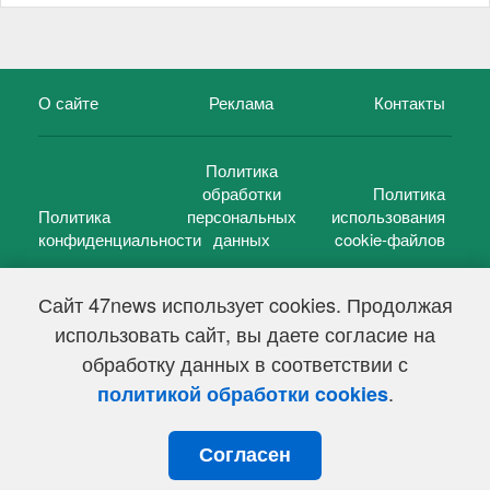
О сайте
Реклама
Контакты
Политика
обработки
Политика
Политика
персональных
использования
конфиденциальности
данных
cookie-файлов
Сайт 47news использует cookies. Продолжая
использовать сайт, вы даете согласие на
©
47 новостей (47 news)
2005 — 2026 г.
обработку данных в соответствии с
Свидетельство о регистрации СМИ Эл № ФС 77-39848, выдано
Федеральной службой по надзору в сфере связи,
.
политикой обработки cookies
информационных технологий и массовых коммуникаций
(Роскомнадзор) от 18 мая 2010г.
Согласен