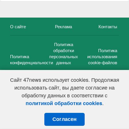
О сайте
Реклама
Контакты
Политика
обработки
Политика
Политика
персональных
использования
конфиденциальности
данных
cookie-файлов
Сайт 47news использует cookies. Продолжая
использовать сайт, вы даете согласие на
©
47 новостей (47 news)
2005 — 2026 г.
обработку данных в соответствии с
Свидетельство о регистрации СМИ Эл № ФС 77-39848, выдано
Федеральной службой по надзору в сфере связи,
.
политикой обработки cookies
информационных технологий и массовых коммуникаций
(Роскомнадзор) от 18 мая 2010г.
Согласен