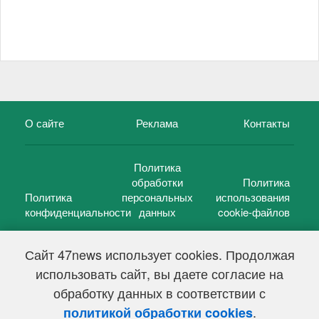
О сайте
Реклама
Контакты
Политика
обработки
Политика
Политика
персональных
использования
конфиденциальности
данных
cookie-файлов
Сайт 47news использует cookies. Продолжая
использовать сайт, вы даете согласие на
©
47 новостей (47 news)
2005 — 2026 г.
обработку данных в соответствии с
Свидетельство о регистрации СМИ Эл № ФС 77-39848, выдано
Федеральной службой по надзору в сфере связи,
.
политикой обработки cookies
информационных технологий и массовых коммуникаций