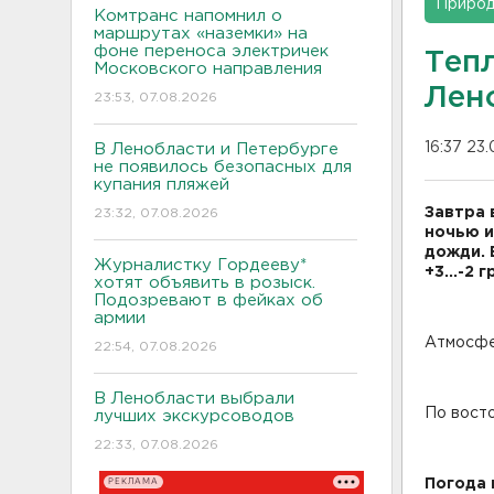
Приро
Комтранс напомнил о
маршрутах «наземки» на
фоне переноса электричек
Теп
Московского направления
Лен
23:53, 07.08.2026
16:37 23
В Ленобласти и Петербурге
не появилось безопасных для
купания пляжей
Завтра 
23:32, 07.08.2026
ночью и
дожди. 
Журналистку Гордееву*
+3...-2 г
хотят объявить в розыск.
Подозревают в фейках об
армии
Атмосфе
22:54, 07.08.2026
В Ленобласти выбрали
По восто
лучших экскурсоводов
22:33, 07.08.2026
РЕКЛАМА
Погода 