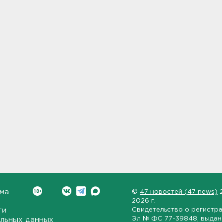
ма
©
47 новостей (47 news)
2026 г.
ти
Свидетельство о регистр
Эл № ФС 77-39848
, выда
льных данных