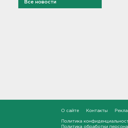
Все новости
Задерживаются электрички
между Петербургом и
Ленобластью
19:57, 07.08.2026
В Гатчине два
спецтранспорта не поделили
дорогу
19:36, 07.08.2026
Медведи Бу и Тяпа из «Дома
тигра» в Ленобласти
долетели до Ирландии
19:17, 07.08.2026
Больше десятка человек
утонули в Ленобласти за
июль
О сайте
Контакты
Рекла
18:58, 07.08.2026
Политика конфиденциальнос
Задерживаются "Сапсаны" из
Политика обработки персона