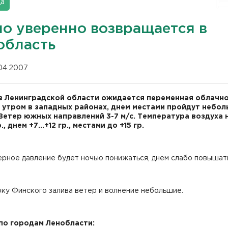
да
ло уверенно возвращается в
область
.04.2007
в Ленинградской области ожидается переменная облачно
 утром в западных районах, днем местами пройдут небо
Ветер южных направлений 3-7 м/с. Температура воздуха
р., днем +7...+12 гр., местами до +15 гр.
рное давление будет ночью понижаться, днем слабо повышат
ку Финского залива ветер и волнение небольшие.
по городам Ленобласти: