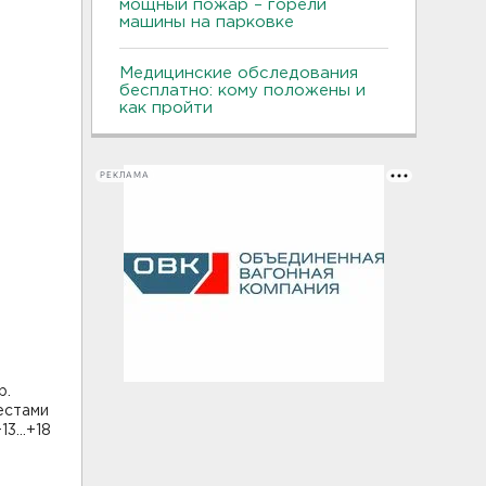
мощный пожар – горели
машины на парковке
Медицинские обследования
бесплатно: кому положены и
как пройти
РЕКЛАМА
р.
естами
3...+18