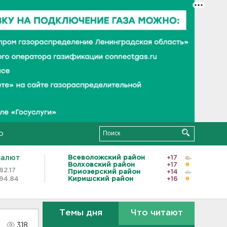
о
валют
Всеволожский район
+17
Волховский район
+17
82.17
Приозерский район
+14
94.84
Киришский район
+16
Темы дня
Что читают
318