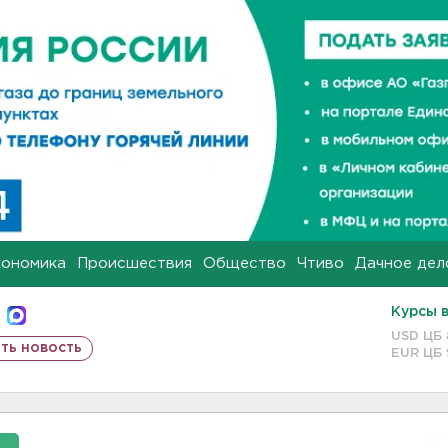
кономика
Происшествия
Общество
Чтиво
Дачное дел
Курсы 
USD ЦБ
ть новость
EUR ЦБ