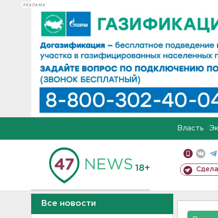
РЕКЛАМА
Власть
Э
18+
Сдела
Все новости