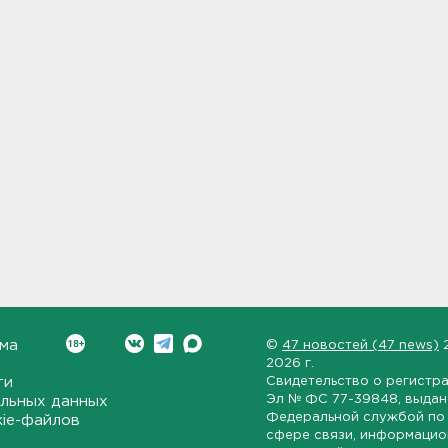
ма
©
47 новостей (47 news)
2026 г.
ти
Свидетельство о регистр
Эл № ФС 77-39848
, выда
льных данных
Федеральной службой по 
kie-файлов
сфере связи, информаци