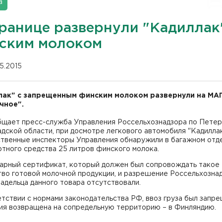
а
границе развернули "Кадиллак
ским молоком
05.2015
ак" с запрещенным финским молоком развернули на МА
чное".
бщает пресс-служба Управления Россельхознадзора по Петер
дской области, при досмотре легкового автомобиля "Кадилла
ственные инспекторы Управления обнаружили в багажном отд
тного средства 25 литров финского молока.
арный сертификат, который должен был сопровождать такое
во готовой молочной продукции, и разрешение Россельхознад
ладельца данного товара отсутствовали.
тствии с нормами законодательства РФ, ввоз груза был запре
ия возвращена на сопредельную территорию – в Финляндию.