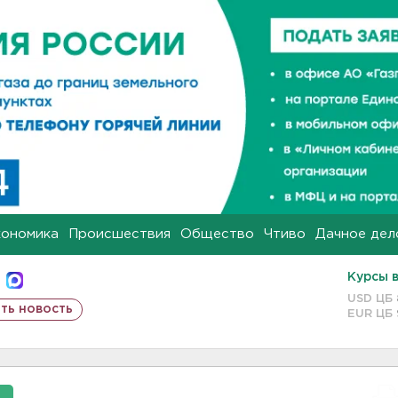
кономика
Происшествия
Общество
Чтиво
Дачное дел
Курсы 
USD ЦБ
ть новость
EUR ЦБ