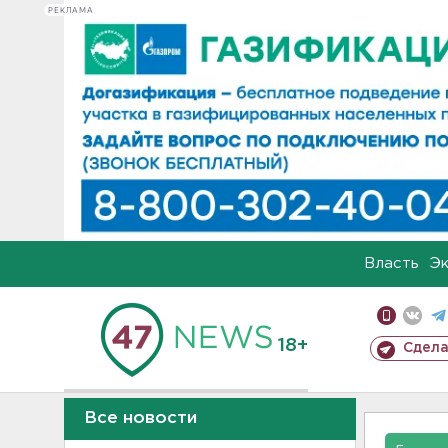
РЕКЛАМА
Власть
Э
18+
Сдела
Все новости