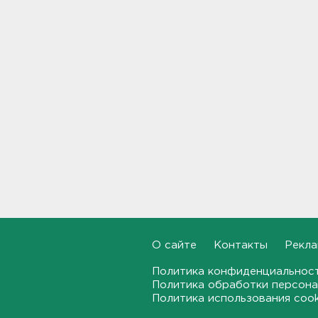
12:35
В Большой Ижоре с "Агатой
Кристи" отметят день
Ломоносовского района, в
Рощино - день поселка
12:05
Под Киришами задержали
мужчину, который отправил
соседа палкой в больницу
11:44
"Хотел проверить на
прочность". Житель
Соснового Бора оторвал
руку памятнику воинам
О сайте
Контакты
Рекла
11:15
Политика конфиденциальнос
Политика обработки персона
В Красном Селе избили
Политика использования coo
бригаду скорой помощи.
Агрессор задержан