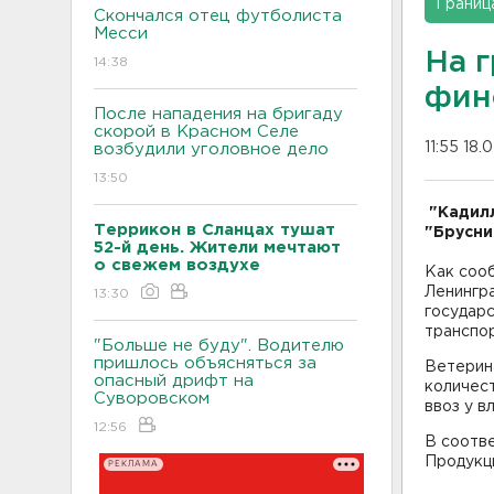
Границ
Скончался отец футболиста
Месси
На 
14:38
фин
После нападения на бригаду
скорой в Красном Селе
11:55 18.
возбудили уголовное дело
13:50
"Кадилл
Террикон в Сланцах тушат
"Брусни
52-й день. Жители мечтают
о свежем воздухе
Как соо
Ленингра
13:30
государ
транспор
"Больше не буду". Водителю
пришлось объясняться за
Ветерин
опасный дрифт на
количест
Суворовском
ввоз у в
12:56
В соотве
Продукц
РЕКЛАМА