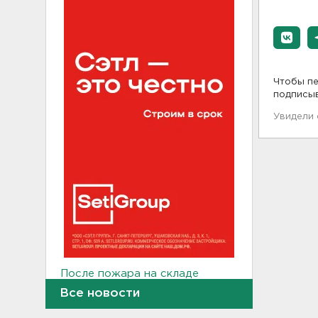
Чтобы пе
подписы
Увидели
После пожара на складе
“Ленты” в Красном Бору в
Все новости
магазинах сократился
ассортимент