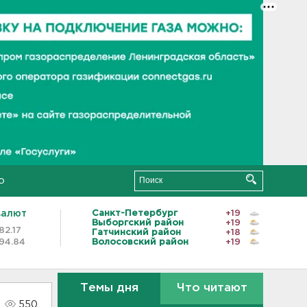
о
валют
Санкт-Петербург
+19
Выборгский район
+19
82.17
Гатчинский район
+18
94.84
Волосовский район
+19
Темы дня
Что читают
550