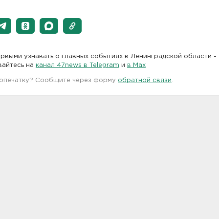
рвыми узнавать о главных событиях в Ленинградской области -
вайтесь на
канал 47news в Telegram
и
в Maх
 опечатку? Сообщите через форму
обратной связи
.