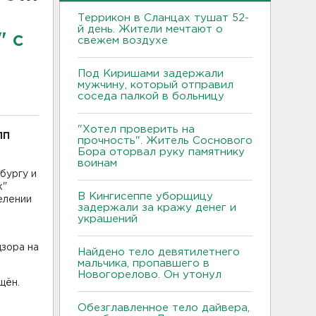
Террикон в Сланцах тушат 52-
й день. Жители мечтают о
" с
свежем воздухе
Под Киришами задержали
мужчину, который отправил
соседа палкой в больницу
"Хотел проверить на
ПП
прочность". Житель Соснового
Бора оторвал руку памятнику
воинам
бургу и
к"
В Кингисеппе уборщицу
елении
задержали за кражу денег и
украшений
зора на
Найдено тело девятилетнего
мальчика, пропавшего в
Новогорелово. Он утонул
щён.
Обезглавленное тело дайвера,