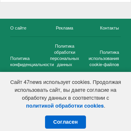
О сайте
Реклама
Контакты
Политика
обработки
Политика
Политика
персональных
использования
конфиденциальности
данных
cookie-файлов
Сайт 47news использует cookies. Продолжая
использовать сайт, вы даете согласие на
©
47 новостей (47 news)
2005 — 2026 г.
обработку данных в соответствии с
Свидетельство о регистрации СМИ Эл № ФС 77-39848, выдано
Федеральной службой по надзору в сфере связи,
.
политикой обработки cookies
информационных технологий и массовых коммуникаций
(Роскомнадзор) от 18 мая 2010г.
Согласен