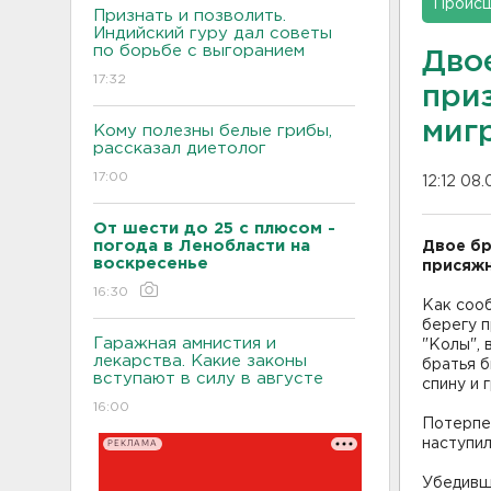
Проис
Признать и позволить.
Индийский гуру дал советы
по борьбе с выгоранием
Дво
17:32
при
миг
Кому полезны белые грибы,
рассказал диетолог
17:00
12:12 08.
От шести до 25 с плюсом -
погода в Ленобласти на
Двое бр
воскресенье
присяжн
16:30
Как соо
берегу 
Гаражная амнистия и
"Колы", 
лекарства. Какие законы
братья б
вступают в силу в августе
спину и 
16:00
Потерпе
наступил
РЕКЛАМА
Убедивши