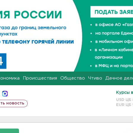
кономика
Происшествия
Общество
Чтиво
Дачное дел
Курсы 
USD ЦБ
ть новость
EUR ЦБ