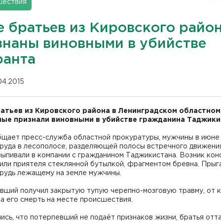
шествия
е братьев из Кировского райо
знаны виновными в убийстве
ранта
04.2015
атьев из Кировского района в Ленинградском областном
ые признали виновными в убийстве гражданина Таджики
бщает пресс-служба областной прокуратуры, мужчины в июне 
пруда в лесополосе, разделяющей полосы встречного движени
выпивали в компании с гражданином Таджикистана. Возник кон
или приятеля стеклянной бутылкой, фрагментом бревна. Прыг
грудь лежащему на земле мужчины.
вший получил закрытую тупую черепно-мозговую травму, от 
а его смерть на месте происшествия.
сь, что потерпевший не подаёт признаков жизни, братья отт