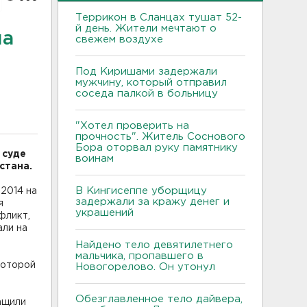
Террикон в Сланцах тушат 52-
й день. Жители мечтают о
на
свежем воздухе
Под Киришами задержали
мужчину, который отправил
соседа палкой в больницу
"Хотел проверить на
прочность". Житель Соснового
Бора оторвал руку памятнику
 суде
воинам
стана.
В Кингисеппе уборщицу
2014 на
задержали за кражу денег и
я
украшений
фликт,
али на
Найдено тело девятилетнего
мальчика, пропавшего в
которой
Новогорелово. Он утонул
Обезглавленное тело дайвера,
ащили