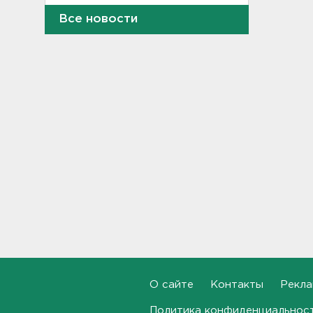
15:37
Все новости
Мужчину с яхты у острова
Сескар эвакуировали
вертолетом
15:12
В Севастополе после атаки
БПЛА повреждены 15
многоквартирных домов и
автомобили
14:57
Скончался отец футболиста
Месси
14:38
После нападения на бригаду
скорой в Красном Селе
возбудили уголовное дело
О сайте
Контакты
Рекла
13:50
Политика конфиденциальнос