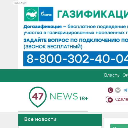
РЕКЛАМА
Власть
Э
18+
Сдела
Все новости