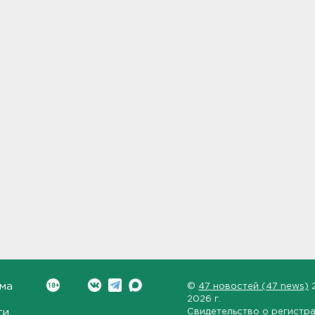
ма
©
47 новостей (47 news)
2026 г.
ти
Свидетельство о регистр