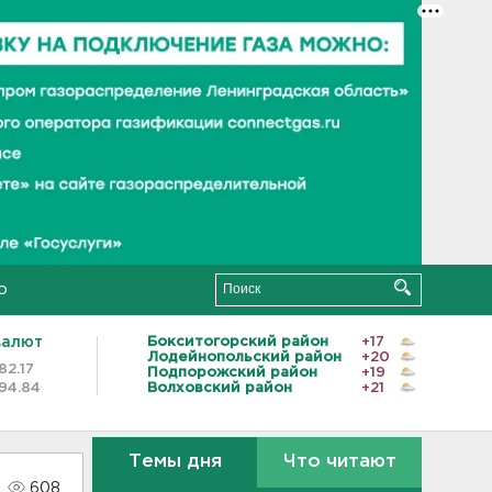
о
валют
Бокситогорский район
+17
Лодейнопольский район
+20
82.17
Подпорожский район
+19
94.84
Волховский район
+21
Темы дня
Что читают
608