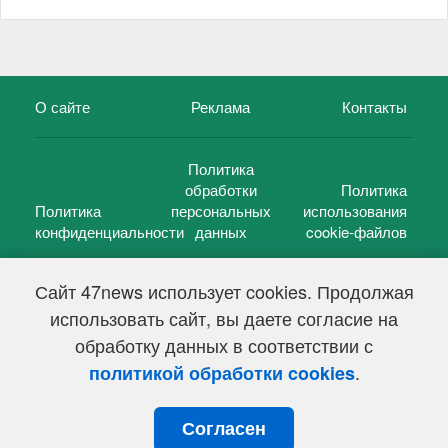
О сайте
Реклама
Контакты
Политика
обработки
Политика
Политика
персональных
использования
конфиденциальности
данных
cookie-файлов
Сайт 47news использует cookies. Продолжая
использовать сайт, вы даете согласие на
©
47 новостей (47 news)
2005 — 2026 г.
обработку данных в соответствии с
Свидетельство о регистрации СМИ Эл № ФС 77-39848, выдано
Федеральной службой по надзору в сфере связи,
.
политикой обработки cookies
информационных технологий и массовых коммуникаций
(Роскомнадзор) от 18 мая 2010г.
Согласен