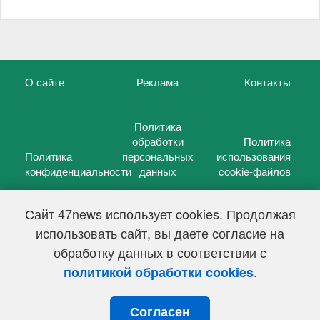
О сайте
Реклама
Контакты
Политика
обработки
Политика
Политика
персональных
использования
конфиденциальности
данных
cookie-файлов
Сайт 47news использует cookies. Продолжая
использовать сайт, вы даете согласие на
©
47 новостей (47 news)
2005 — 2026 г.
обработку данных в соответствии с
Свидетельство о регистрации СМИ Эл № ФС 77-39848, выдано
Федеральной службой по надзору в сфере связи,
.
политикой обработки cookies
информационных технологий и массовых коммуникаций
(Роскомнадзор) от 18 мая 2010г.
Согласен