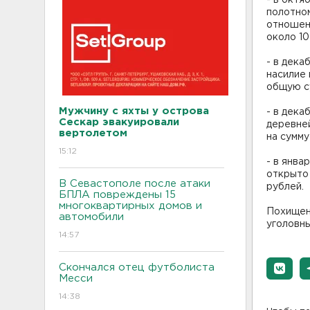
- в октя
полотном
отношен
около 10
- в дека
насилие
общую с
Мужчину с яхты у острова
- в дека
Сескар эвакуировали
деревней
вертолетом
на сумму
15:12
- в янва
открыто
В Севастополе после атаки
рублей.
БПЛА повреждены 15
многоквартирных домов и
Похищен
автомобили
уголовны
14:57
Скончался отец футболиста
Месси
14:38