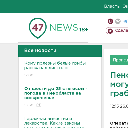
Власть
Э
18+
Сдела
Все новости
Проис
Кому полезны белые грибы,
рассказал диетолог
Пен
17:00
мог
От шести до 25 с плюсом -
гра
погода в Ленобласти на
воскресенье
16:30
12:15 26.
Гаражная амнистия и
лекарства. Какие законы
Операти
вступают в силу в августе