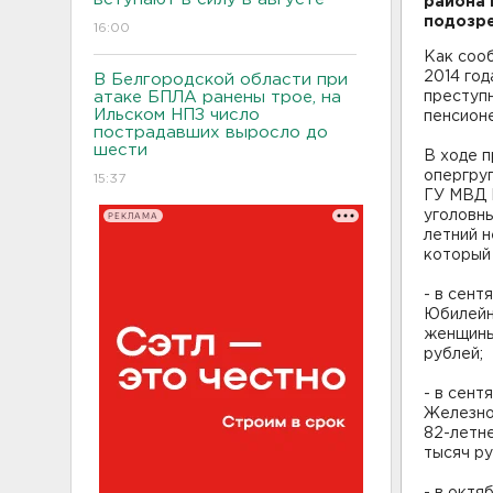
района 
подозре
16:00
Как соо
2014 год
В Белгородской области при
атаке БПЛА ранены трое, на
преступ
Ильском НПЗ число
пенсион
пострадавших выросло до
шести
В ходе 
опергруп
15:37
ГУ МВД 
уголовн
РЕКЛАМА
летний н
который 
- в сент
Юбилейн
женщины
рублей;
- в сент
Железно
82-летн
тысяч ру