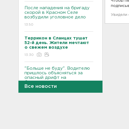
Чтобы пе
подписы
После нападения на бригаду
скорой в Красном Селе
Увидели
возбудили уголовное дело
13:50
Террикон в Сланцах тушат
52-й день. Жители мечтают
о свежем воздухе
13:30
"Больше не буду". Водителю
пришлось объясняться за
опасный дрифт на
Суворовском
Все новости
12:56
После пожара на складе
“Ленты” в Красном Бору в
магазинах сократился
ассортимент
12:35