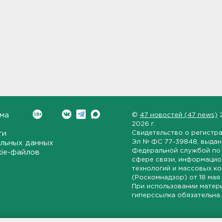
ма
©
47 новостей (47 news)
2026 г.
ти
Свидетельство о регистр
Эл № ФС 77-39848
, выда
льных данных
Федеральной службой по 
kie-файлов
сфере связи, информаци
технологий и массовых к
(Роскомнадзор) от
18 мая
При использовании матер
гиперссылка обязательна.