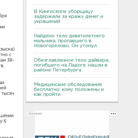
В Кингисеппе уборщицу
бря
задержали за кражу денег и
украшений
ии
Найдено тело девятилетнего
мальчика, пропавшего в
Новогорелово. Он утонул
озыска)
тно с
Обезглавленное тело дайвера,
ан 38-
погибшего на Ладоге, нашли в
в,
районе Петербурга
ицы
Медицинские обследования
ней
бесплатно: кому положены и
 тысяч
как пройти
РЕКЛАМА
ошении
у 6