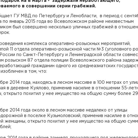
подарок на 8 марта - задержали неработающего,
ваемого в совершении серии грабежей.
бщает ГУ МВД по Петербургу и Ленобласти, в период с сентя
а по январь 2015 года во Всеволожском районе неизвестным
ником был совершено несколько уличных грабежей в отношен
ерок.
проведения комплекса оперативно-розыскных мероприятий,
пой 11 отдела оперативно-розыскной части №3 (уголовного р
России по Санкт-Петербургу и Ленинградской области совмес
ым розыском 87 отдела полиции Всеволожского района задерж
еработающий гражданин одного из среднеазиатских государст
изобличен в том, что:
ябре 2014 года, находясь в лесном массиве в 100 метрах от ул
ая в деревне Куялово, применив насилие в отношении 55-лет
, открыто похитил у нее имущество на общую сумму более 29
ябре 2014 года около в лесном массиве недалеко от улицы
дорожной в поселке Кузьмоловский, применив насилие в отн
ей женщины, открыто похитил у нее имущество на общую сумм
блей;