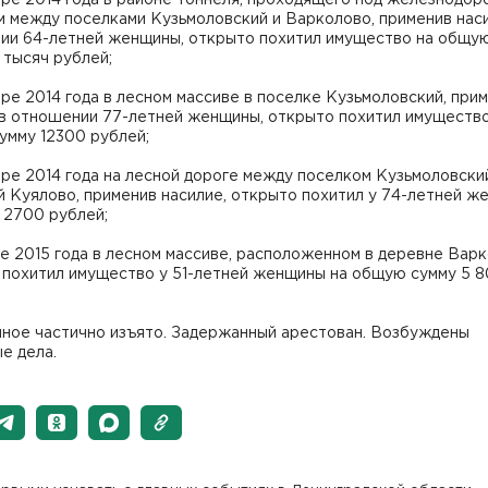
бре 2014 года в районе тоннеля, проходящего под железнодо
 между поселками Кузьмоловский и Варколово, применив нас
ии 64-летней женщины, открыто похитил имущество на общу
 тысяч рублей;
бре 2014 года в лесном массиве в поселке Кузьмоловский, при
 в отношении 77-летней женщины, открыто похитил имущество
умму 12300 рублей;
бре 2014 года на лесной дороге между поселком Кузьмоловски
 Куялово, применив насилие, открыто похитил у 74-летней ж
 2700 рублей;
ре 2015 года в лесном массиве, расположенном в деревне Варк
 похитил имущество у 51-летней женщины на общую сумму 5 
ное частично изъято. Задержанный арестован. Возбуждены
е дела.