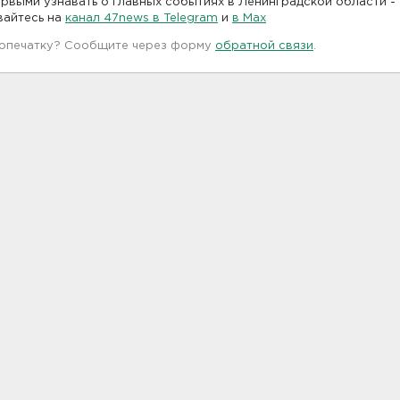
рвыми узнавать о главных событиях в Ленинградской области -
вайтесь на
канал 47news в Telegram
и
в Maх
 опечатку? Сообщите через форму
обратной связи
.