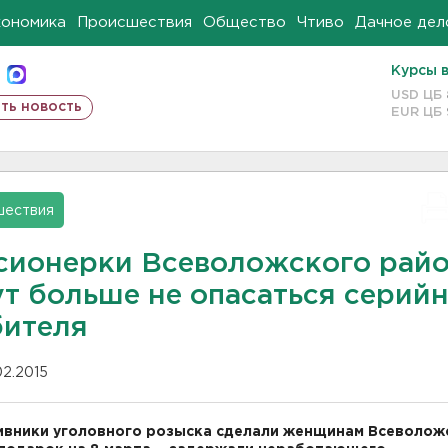
кономика
Происшествия
Общество
Чтиво
Дачное дел
Курсы 
USD ЦБ
ть новость
EUR ЦБ
шествия
сионерки Всеволожского рай
ут больше не опасаться серий
бителя
02.2015
вники уголовного розыска сделали женщинам Всеволож