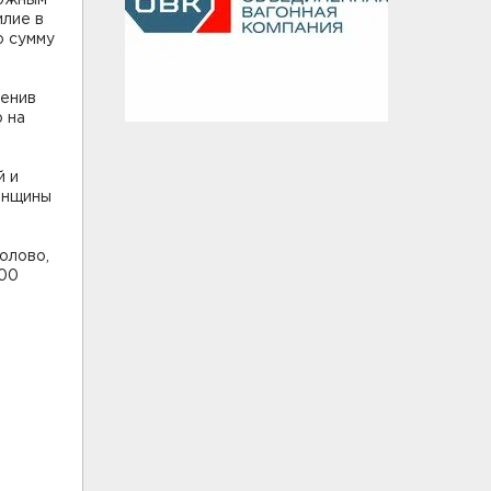
рожным
илие в
ю сумму
менив
 на
й и
енщины
олово,
800