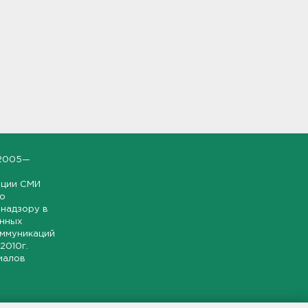
2005—
ации СМИ
но
надзору в
онных
оммуникаций
 2010г.
иалов