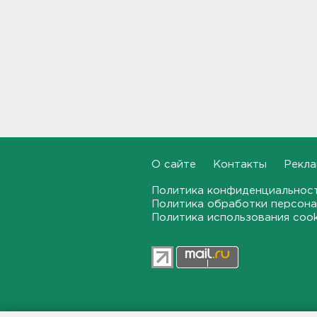
В Большой Ижоре с "Агатой
Кристи" отметят день
Ломоносовского района, в
Рощино - день поселка
12:05
Под Киришами задержали
мужчину, который отправил
соседа палкой в больницу
11:44
О сайте
Контакты
Рекла
"Хотел проверить на
Политика конфиденциальнос
прочность". Житель
Политика обработки персона
Соснового Бора оторвал
руку памятнику воинам
Политика использования coo
11:15
В Красном Селе избили
бригаду скорой помощи.
Агрессор задержан
11:04