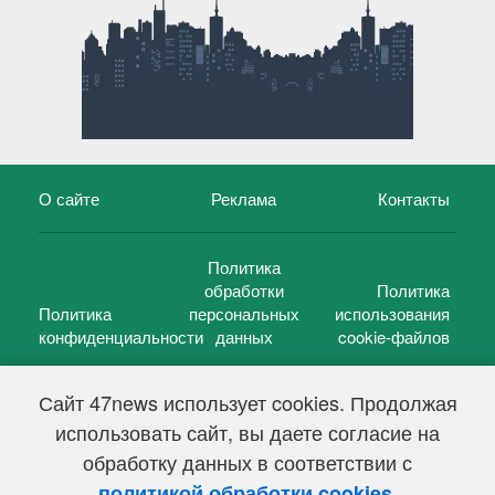
О сайте
Реклама
Контакты
Политика
обработки
Политика
Политика
персональных
использования
конфиденциальности
данных
cookie-файлов
Сайт 47news использует cookies. Продолжая
использовать сайт, вы даете согласие на
©
47 новостей (47 news)
2005 — 2026 г.
обработку данных в соответствии с
Свидетельство о регистрации СМИ Эл № ФС 77-39848, выдано
Федеральной службой по надзору в сфере связи,
.
политикой обработки cookies