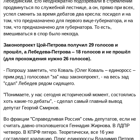
Лебединский. Его неоднократно подозревали в стремлении
продвинуться по служебной лестнице, а он, прямо при всех,
успел сменить за время дебатов два кресла: посидел и на
том, что предназначено для первого вице-губернатора, и на
том, что предназначено для губернатора. То есть,
вмешиваться в спор было некогда.
Законопроект Цой-Петрова получил 29 голосов и
прошёл, а Лебедева-Петрова – 18 голосов и не прошёл
(для прохождения нужно 26 голосов).
- Попрошу заметить, что Коваль (Олег Коваль – единоросс –
прим.ред.) голосовал "за" наш законопроект, - на весь зад
"сдал" Лебедев рядом сидящего.
"Понимаете, у нас сегодня исторический момент, состоялись
хоть какие-то дебаты", - сделал самый главный вывод
депутат Георгий Смирнов.
Во фракции "Справедливая Россия" семь депутатов, если не
считать давно отколовшегося Геннадия Жирнова. В ЛДПР
четверо. В КПРФ пятеро. Теоретически, все 16 уже
составляют коалицию. Плюс единороссы Владимир Петров