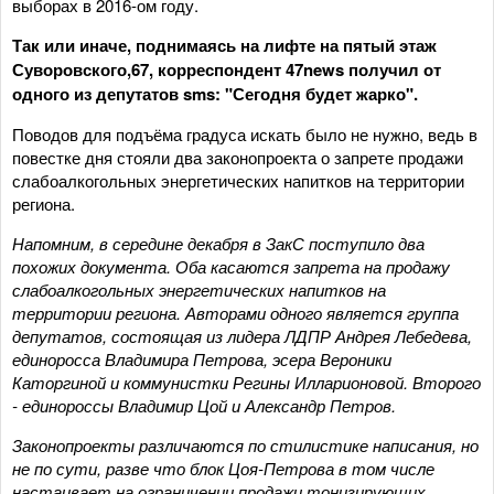
выборах в 2016-ом году.
Так или иначе, поднимаясь на лифте на пятый этаж
Суворовского,67, корреспондент 47news получил от
одного из депутатов sms: "Сегодня будет жарко".
Поводов для подъёма градуса искать было не нужно, ведь в
повестке дня стояли два законопроекта о запрете продажи
слабоалкогольных энергетических напитков на территории
региона.
Напомним, в середине декабря в ЗакС поступило два
похожих документа. Оба касаются запрета на продажу
слабоалкогольных энергетических напитков на
территории региона. Авторами одного является группа
депутатов, состоящая из лидера ЛДПР Андрея Лебедева,
единоросса Владимира Петрова, эсера Вероники
Каторгиной и коммунистки Регины Илларионовой. Второго
- единороссы Владимир Цой и Александр Петров.
Законопроекты различаются по стилистике написания, но
не по сути, разве что блок Цоя-Петрова в том числе
настаивает на ограничении продажи тонизирующих