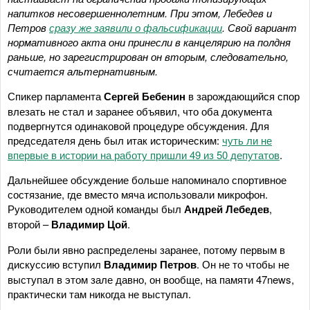
напитков несовершеннолетним. При этом, Лебедев и
Петров
сразу же заявили о фальсификации
. Свой вариант
нормативного акта они принесли в канцелярию на полдня
раньше, но зарегистрирован он вторым, следовательно,
считается альтернативным.
Спикер парламента
Сергей Бебенин
в зарождающийся спор
влезать не стал и заранее объявил, что оба документа
подвергнутся одинаковой процедуре обсуждения. Для
председателя день был итак историческим:
чуть ли не
впервые в истории на работу пришли 49 из 50 депутатов
.
Дальнейшее обсуждение больше напоминало спортивное
состязание, где вместо мяча использовали микрофон.
Руководителем одной команды был
Андрей Лебедев
,
второй –
Владимир Цой
.
Роли были явно распределены заранее, потому первым в
дискуссию вступил
Владимир Петров
. Он не то чтобы не
выступал в этом зале давно, он вообще, на памяти 47news,
практически там никогда не выступал.