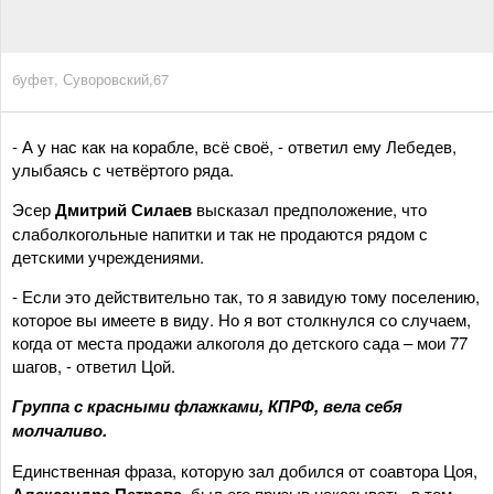
буфет, Суворовский,67
- А у нас как на корабле, всё своё, - ответил ему Лебедев,
улыбаясь с четвёртого ряда.
Эсер
Дмитрий Силаев
высказал предположение, что
слаболкогольные напитки и так не продаются рядом с
детскими учреждениями.
- Если это действительно так, то я завидую тому поселению,
которое вы имеете в виду. Но я вот столкнулся со случаем,
когда от места продажи алкоголя до детского сада – мои 77
шагов, - ответил Цой.
Группа с красными флажками, КПРФ, вела себя
молчаливо.
Единственная фраза, которую зал добился от соавтора Цоя,
Александра Петрова
, был его призыв наказывать, в том