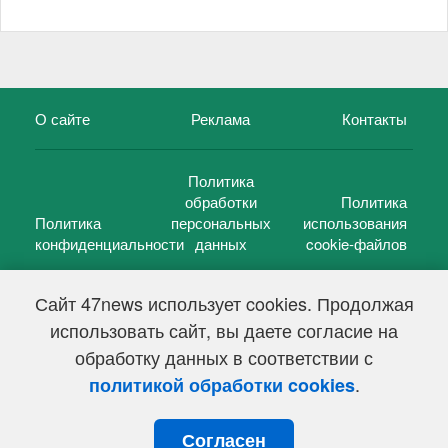
О сайте
Реклама
Контакты
Политика
обработки
Политика
Политика
персональных
использования
конфиденциальности
данных
cookie-файлов
Сайт 47news использует cookies. Продолжая
использовать сайт, вы даете согласие на
©
47 новостей (47 news)
2005 — 2026 г.
обработку данных в соответствии с
Свидетельство о регистрации СМИ Эл № ФС 77-39848, выдано
Федеральной службой по надзору в сфере связи,
.
политикой обработки cookies
информационных технологий и массовых коммуникаций
(Роскомнадзор) от 18 мая 2010г.
Согласен