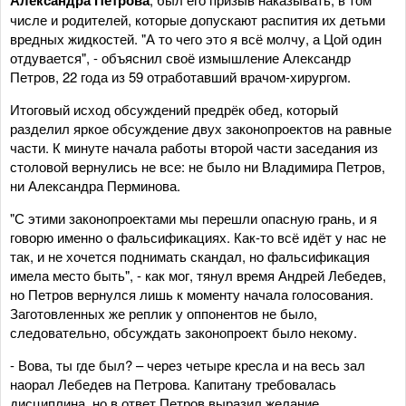
числе и родителей, которые допускают распития их детьми
вредных жидкостей. "А то чего это я всё молчу, а Цой один
отдувается", - объяснил своё измышление Александр
Петров, 22 года из 59 отработавший врачом-хирургом.
Итоговый исход обсуждений предрёк обед, который
разделил яркое обсуждение двух законопроектов на равные
части. К минуте начала работы второй части заседания из
столовой вернулись не все: не было ни Владимира Петров,
ни Александра Перминова.
"С этими законопроектами мы перешли опасную грань, и я
говорю именно о фальсификациях. Как-то всё идёт у нас не
так, и не хочется поднимать скандал, но фальсификация
имела место быть", - как мог, тянул время Андрей Лебедев,
но Петров вернулся лишь к моменту начала голосования.
Заготовленных же реплик у оппонентов не было,
следовательно, обсуждать законопроект было некому.
- Вова, ты где был? – через четыре кресла и на весь зал
наорал Лебедев на Петрова. Капитану требовалась
дисциплина, но в ответ Петров выразил желание