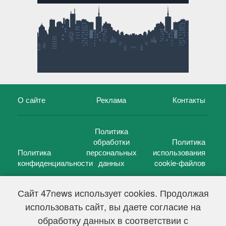
О сайте
Реклама
Контакты
Политика
обработки
Политика
Политика
персональных
использования
конфиденциальности
данных
cookie-файлов
Сайт 47news использует cookies. Продолжая
использовать сайт, вы даете согласие на
©
47 новостей (47 news)
2005 — 2026 г.
обработку данных в соответствии с
Свидетельство о регистрации СМИ Эл № ФС 77-39848, выдано