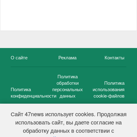
О сайте
Реклама
Контакты
Политика
обработки
Политика
Политика
персональных
использования
конфиденциальности
данных
cookie-файлов
Сайт 47news использует cookies. Продолжая
использовать сайт, вы даете согласие на
©
47 новостей (47 news)
2005 — 2026 г.
обработку данных в соответствии с
Свидетельство о регистрации СМИ Эл № ФС 77-39848, выдано
Федеральной службой по надзору в сфере связи,