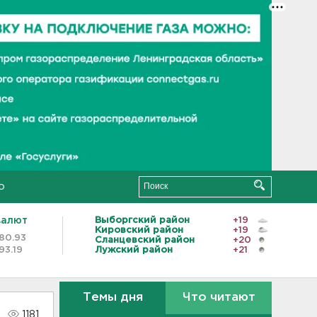
о
валют
Выборгский район
+19
Кировский район
+19
80.93
Сланцевский район
+20
93.19
Лужский район
+21
Темы дня
Что читают
1181