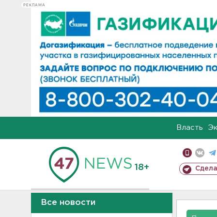
РЕКЛАМА
Власть
Э
18+
Сдела
Все новости