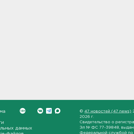
ма
©
47 новостей (47 news)
2026 г.
ти
Свидетельство о регистр
Эл № ФС 77-39848
, выда
льных данных
Федеральной службой по 
kie-файлов