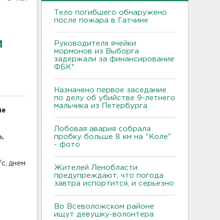
Тело погибшего обнаружено
после пожара в Гатчине
м
Руководителя ячейки
мормонов из Выборга
задержали за финансирование
ФБК*
Назначено первое заседание
по делу об убийстве 9-летнего
мальчика из Петербурга
ие
Лобовая авария собрала
пробку больше 8 км на "Коле"
ь,
- фото
с, днем
Жителей Ленобласти
предупреждают, что погода
завтра испортится, и серьезно
Во Всеволожском районе
ищут девушку-волонтера