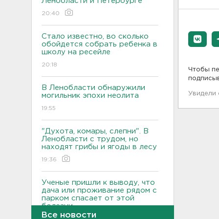
Ленобласти и Петербурге
20:40
Стало известно, во сколько
обойдется собрать ребенка в
школу на ресейле
20:18
Чтобы пе
подписы
В Ленобласти обнаружили
Увидели
могильник эпохи неолита
19:55
"Духота, комары, слепни". В
Ленобласти с трудом, но
находят грибы и ягоды в лесу
19:36
Ученые пришли к выводу, что
дача или проживание рядом с
парком спасает от этой
болезни
Все новости
19:07