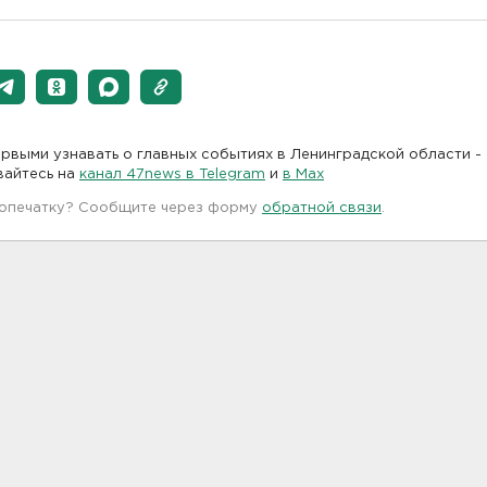
рвыми узнавать о главных событиях в Ленинградской области -
вайтесь на
канал 47news в Telegram
и
в Maх
 опечатку? Сообщите через форму
обратной связи
.