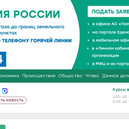
кономика
Происшествия
Общество
Чтиво
Дачное дел
Курсы 
USD ЦБ
ть новость
EUR ЦБ