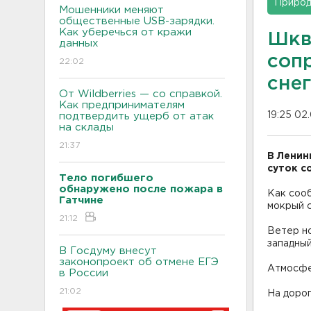
Приро
Мошенники меняют
общественные USB-зарядки.
Как уберечься от кражи
Шкв
данных
соп
22:02
сне
От Wildberries — со справкой.
Как предпринимателям
19:25 02.
подтвердить ущерб от атак
на склады
21:37
В Ленин
суток с
Тело погибшего
обнаружено после пожара в
Как соо
Гатчине
мокрый с
21:12
Ветер но
западный
В Госдуму внесут
законопроект об отмене ЕГЭ
Атмосфе
в России
21:02
На дорог