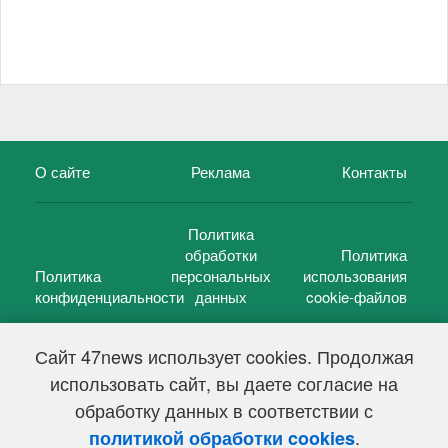
О сайте
Реклама
Контакты
Политика
обработки
Политика
Политика
персональных
использования
конфиденциальности
данных
cookie-файлов
Сайт 47news использует cookies. Продолжая
использовать сайт, вы даете согласие на
©
47 новостей (47 news)
2005 — 2026 г.
обработку данных в соответствии с
Свидетельство о регистрации СМИ Эл № ФС 77-39848, выдано
Федеральной службой по надзору в сфере связи,
.
политикой обработки cookies
информационных технологий и массовых коммуникаций