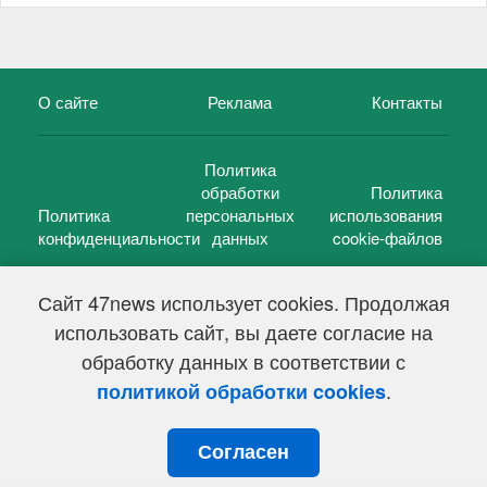
О сайте
Реклама
Контакты
Политика
обработки
Политика
Политика
персональных
использования
конфиденциальности
данных
cookie-файлов
Сайт 47news использует cookies. Продолжая
использовать сайт, вы даете согласие на
©
47 новостей (47 news)
2005 — 2026 г.
обработку данных в соответствии с
Свидетельство о регистрации СМИ Эл № ФС 77-39848, выдано
Федеральной службой по надзору в сфере связи,
.
политикой обработки cookies
информационных технологий и массовых коммуникаций
(Роскомнадзор) от 18 мая 2010г.
Согласен