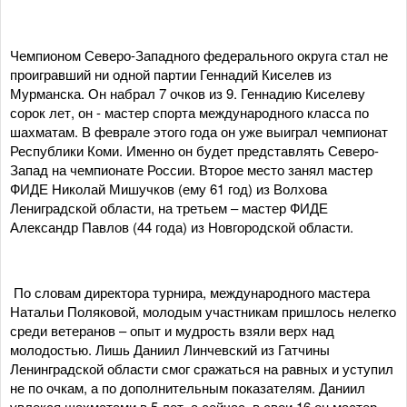
Чемпионом Северо-Западного федерального округа стал не
проигравший ни одной партии Геннадий Киселев из
Мурманска. Он набрал 7 очков из 9. Геннадию Киселеву
сорок лет, он - мастер спорта международного класса по
шахматам. В феврале этого года он уже выиграл чемпионат
Республики Коми. Именно он будет представлять Северо-
Запад на чемпионате России. Второе место занял мастер
ФИДЕ Николай Мишучков (ему 61 год) из Волхова
Лениградской области, на третьем – мастер ФИДЕ
Александр Павлов (44 года) из Новгородской области.
По словам директора турнира, международного мастера
Натальи Поляковой, молодым участникам пришлось нелегко
среди ветеранов – опыт и мудрость взяли верх над
молодостью. Лишь Даниил Линчевский из Гатчины
Ленинградской области смог сражаться на равных и уступил
не по очкам, а по дополнительным показателям. Даниил
увлекся шахматами в 5 лет, а сейчас, в свои 16 он мастер