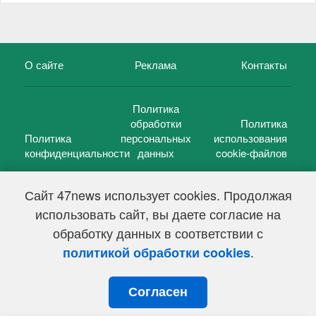
О сайте
Реклама
Контакты
Политика
обработки
Политика
Политика
персональных
использования
конфиденциальности
данных
cookie-файлов
Сайт 47news использует cookies. Продолжая
использовать сайт, вы даете согласие на
©
47 новостей (47 news)
2005 — 2026 г.
обработку данных в соответствии с
Свидетельство о регистрации СМИ Эл № ФС 77-39848, выдано
Федеральной службой по надзору в сфере связи,
.
политикой обработки cookies
информационных технологий и массовых коммуникаций
(Роскомнадзор) от 18 мая 2010г.
Согласен