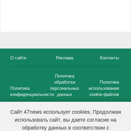
О сайте
Реклама
Контакты
Политика
обработки
Политика
Политика
персональных
использования
конфиденциальности
данных
cookie-файлов
Сайт 47news использует cookies. Продолжая
использовать сайт, вы даете согласие на
©
47 новостей (47 news)
2005 — 2026 г.
обработку данных в соответствии с
Свидетельство о регистрации СМИ Эл № ФС 77-39848, выдано