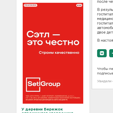
после че
РЕКЛАМА
В резуль
госпитал
медицин
госпитал
автомоби
двое дет
В насто
Чтобы пе
подписы
Увидели
У деревни Бережок