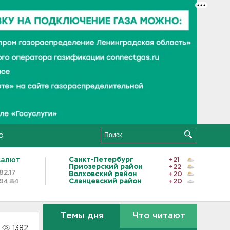
о
валют
Санкт-Петербург
+21
Приозерский район
+22
82.17
Волховский район
+20
94.84
Сланцевский район
+20
Темы дня
Что читают
1382