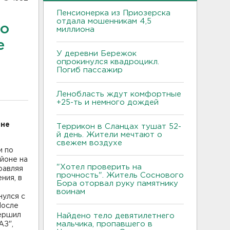
Пенсионерка из Приозерска
отдала мошенникам 4,5
но
миллиона
е
У деревни Бережок
опрокинулся квадроцикл.
Погиб пассажир
Ленобласть ждут комфортные
+25-ть и немного дождей
оне
Террикон в Сланцах тушат 52-
й день. Жители мечтают о
свежем воздухе
и по
айоне на
"Хотел проверить на
равляя
прочность". Житель Соснового
ния, в
Бора оторвал руку памятнику
воинам
нулся с
После
вершил
Найдено тело девятилетнего
мальчика, пропавшего в
АЗ",