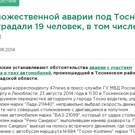
шествия
ножественной аварии под Тос
радали 19 человек, в том числ
и
.08.2014
ские устанавливают обстоятельства
аварии с участием
а и трех автомобилей
, произошедшей в Тосненском рай
адской области.
бщили корреспонденту 47news в пресс-службе ГУ МВД Росси
гу и Ленобласти, 23 августа 2014 года в 11.30 в Тосненском р
руемом перекрестке автодороги у города Тосно водитель, уп
лем марки "Лада-211440", неправильно выбрал скорость движе
те чего совершил столкновение с двигавшимся в попутном
нии автомобилем марки "ВАЗ-21099", который от удара столк
илем марки "Рено Сандеро", выполнявшим маневр разворота. 
ено Сандеро" выехал на полосу встречного движения, где со
вение с автобусом маршрута №684 "Тосно-Колпино" марки "П