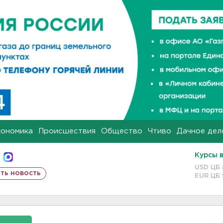
кономика
Происшествия
Общество
Чтиво
Дачное дел
Курсы 
USD ЦБ
ть новость
EUR ЦБ