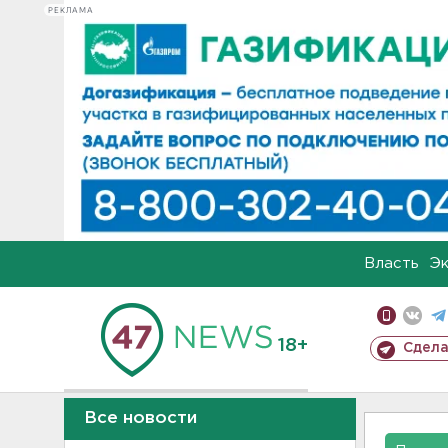
РЕКЛАМА
Власть
Э
18+
Сдела
Все новости