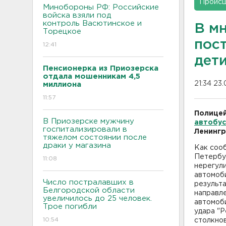
Проис
Минобороны РФ: Российские
войска взяли под
контроль Васютинское и
В м
Торецкое
пост
12:41
дет
Пенсионерка из Приозерска
отдала мошенникам 4,5
21:34 23
миллиона
11:57
Полицей
В Приозерске мужчину
автобус
госпитализировали в
Ленингр
тяжелом состоянии после
драки у магазина
Как соо
Петербур
11:08
нерегули
автомоби
Число постралавших в
результа
Белгородской области
направле
увеличилось до 25 человек.
автомоб
Трое погибли
удара "Р
10:54
столкно