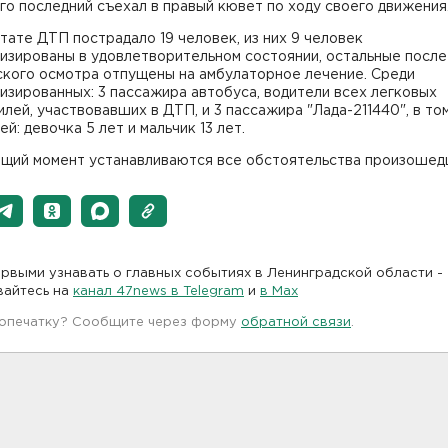
го последний съехал в правый кювет по ходу своего движения
тате ДТП пострадало 19 человек, из них 9 человек
изированы в удовлетворительном состоянии, остальные после
ского осмотра отпущены на амбулаторное лечение. Среди
изированных: 3 пассажира автобуса, водители всех легковых
лей, участвовавших в ДТП, и 3 пассажира "Лада-211440", в то
ей: девочка 5 лет и мальчик 13 лет.
ящий момент устанавливаются все обстоятельства произошед
рвыми узнавать о главных событиях в Ленинградской области -
вайтесь на
канал 47news в Telegram
и
в Maх
 опечатку? Сообщите через форму
обратной связи
.