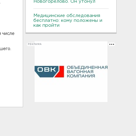
Новогорелово. Он утонул
.
Медицинские обследования
бесплатно: кому положены и
как пройти
м числе
РЕКЛАМА
шего.