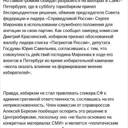
Но самый громкий скандал разразился на выборах в Санкт-
Петербурге, где в субботу горизбирком принял
беспрецедентное решение, обвинив председателя Совета
федерации и лидера «Справедливой России» Сергея
Миронова в использовании служебного положения для
агитации за свою партию. Как сообщил зампред комиссии
Дмитрий Краснянский, избирком признал обоснованной
жалобу лидера списка «Патриотов России», депутата
Госдумы Юрия Савельева, согласившись с тем, что
совокупность действий господина Миронова в ходе его
визитов в Петербург во время избирательной кампании
«могла оказать влияние на формирование мнения
избирателей».
Правда, избирком не стал привлекать спикера СФ к
административной ответственности, сославшись на его
неприкосновенность. Член комиссии от справороссов
Алексей Березин пообещал оспорить это решение в
Центризбиркоме, поскольку оно «не было основано на
конкретных материалах СМИ» и является «политическим