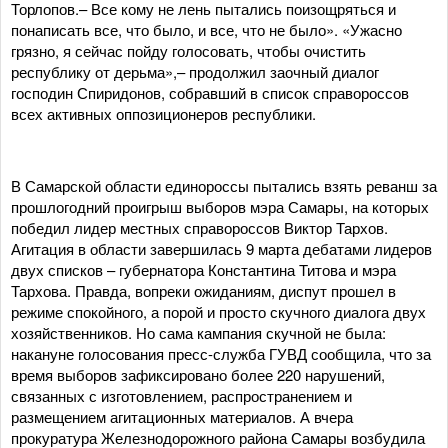
Торлопов.– Все кому не лень пытались поизощряться и
понаписать все, что было, и все, что не было». «Ужасно
грязно, я сейчас пойду голосовать, чтобы очистить
республику от дерьма»,– продолжил заочный диалог
господин Спиридонов, собравший в список справороссов
всех активных оппозиционеров республики.
В Самарской области единороссы пытались взять реванш за
прошлогодний проигрыш выборов мэра Самары, на которых
победил лидер местных справороссов Виктор Тархов.
Агитация в области завершилась 9 марта дебатами лидеров
двух списков – губернатора Константина Титова и мэра
Тархова. Правда, вопреки ожиданиям, диспут прошел в
режиме спокойного, а порой и просто скучного диалога двух
хозяйственников. Но сама кампания скучной не была:
накануне голосования пресс-служба ГУВД сообщила, что за
время выборов зафиксировано более 220 нарушений,
связанных с изготовлением, распространением и
размещением агитационных материалов. А вчера
прокуратура Железнодорожного района Самары возбудила