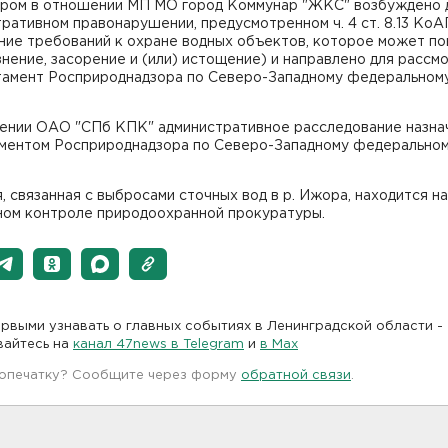
ром в отношении МП МО город Коммунар "ЖКС" возбуждено 
ративном правонарушении, предусмотренном ч. 4 ст. 8.13 Ко
ние требований к охране водных объектов, которое может по
знение, засорение и (или) истощение) и направлено для рассм
тамент Росприроднадзора по Северо-Западному федеральном
ении ОАО "СПб КПК" административное расследование назна
ментом Росприроднадзора по Северо-Западному федерально
, связанная с выбросами сточных вод в р. Ижора, находится на
ном контроле природоохранной прокуратуры.
рвыми узнавать о главных событиях в Ленинградской области -
вайтесь на
канал 47news в Telegram
и
в Maх
 опечатку? Сообщите через форму
обратной связи
.