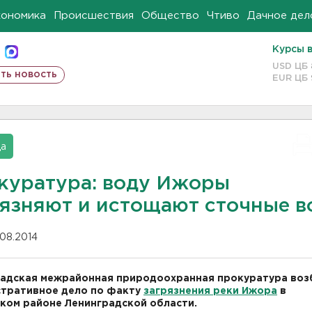
кономика
Происшествия
Общество
Чтиво
Дачное дел
Курсы 
USD ЦБ
ть новость
EUR ЦБ
да
куратура: воду Ижоры
рязняют и истощают сточные 
.08.2014
адская межрайонная природоохранная прокуратура воз
тративное дело по факту
загрязнения реки Ижора
в
ком районе Ленинградской области.