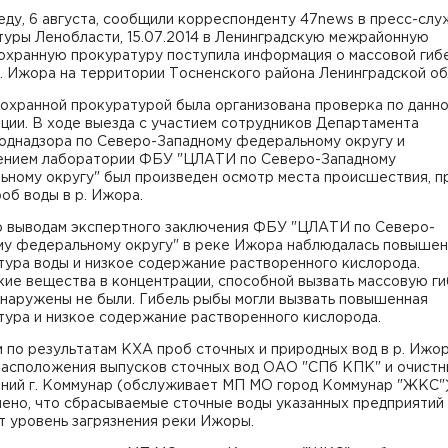
еду, 6 августа, сообщили корреспонденту 47news в пресс-сл
туры Ленобласти, 15.07.2014 в Ленинградскую межрайонную
охранную прокуратуру поступила информация о массовой гиб
. Ижора на территории Тосненского района Ленинградской об
охранной прокуратурой была организована проверка по данн
ции. В ходе выезда с участием сотрудников Департамента
однадзора по Северо-Западному федеральному округу и
ением лаборатории ФБУ "ЦЛАТИ по Северо-Западному
ьному округу" был произведен осмотр места происшествия, п
об воды в р. Ижора.
о выводам экспертного заключения ФБУ "ЦЛАТИ по Северо-
му федеральному округу" в реке Ижора наблюдалась повышен
тура воды и низкое содержание растворенного кислорода.
ие вещества в концентрации, способной вызвать массовую ги
бнаружены не были. Гибель рыбы могли вызвать повышенная
тура и низкое содержание растворенного кислорода.
 по результатам КХА проб сточных и природных вод в р. Ижор
расположения выпусков сточных вод ОАО "СПб КПК" и очистн
ний г. Коммунар (обслуживает МП МО город Коммунар "ЖКС"
лено, что сбрасываемые сточные воды указанных предприятий
т уровень загрязнения реки Ижоры.