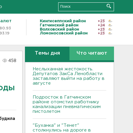
о
валют
Кингисеппский район
+23
Гатчинский район
+24
80.93
Волховский район
+23
93.19
Ломоносовский район
+23
Темы дня
Что читают
458
Неслыханная жестокость.
Депутатов ЗакСа Ленобласти
заставляют выйти на работу в
августе
воды
Подросток в Гатчинском
районе отомстил работнику
канализации пневматическим
пистолетом
будила
"Буханка" и "Тенет"
столкнулись на дороге в