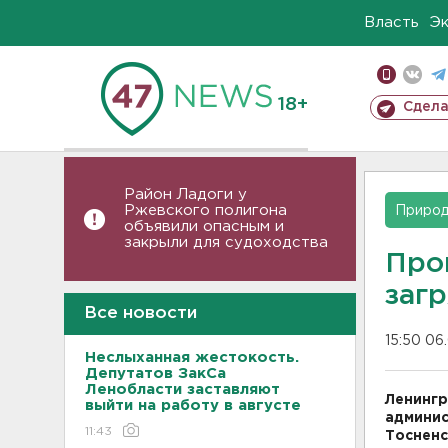
Власть
Э
18+
Сдела
Район Ладоги у
Ржевского полигона
Приро
объявили опасным и
закрыли для судоходства
Про
заг
Все новости
15:50 06
Неслыханная жестокость.
Депутатов ЗакСа
Ленобласти заставляют
Ленингр
выйти на работу в августе
админис
11:43
Тосненс