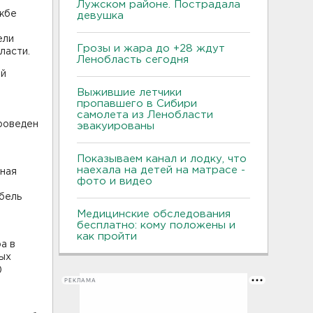
Лужском районе. Пострадала
ужбе
девушка
ели
Грозы и жара до +28 ждут
ласти.
Ленобласть сегодня
ой
Выжившие летчики
пропавшего в Сибири
самолета из Ленобласти
роведен
эвакуированы
Показываем канал и лодку, что
наехала на детей на матрасе -
ная
фото и видео
бель
Медицинские обследования
бесплатно: кому положены и
как пройти
а в
ых
)
РЕКЛАМА