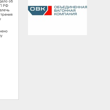
дело об
АП РФ
влечь
отрения
у
чено
му