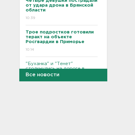
Четыре девушки пострадали
от удара дрона в Брянской
области
10:39
Трое подростков готовили
теракт на объекте
Росгвардии в Приморье
10:14
"Буханка" и "Тенет"
столкнулись на дороге в
Лужском районе. Пострадала
Все новости
девушка
09:55
Над регионами перехватили
более 600 БПЛА: в
Воронежской области
повреждены
агропредприятия, в
Ярославской отражают
самую массовую атаку