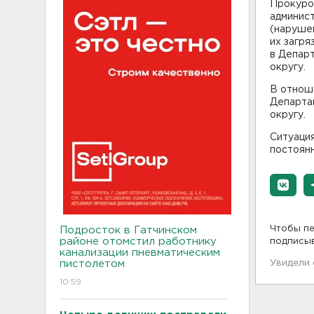
Прокуро
админист
(наруше
их загря
в Депар
округу.
В отнош
Департа
округу.
Ситуация
постоян
Чтобы пе
Подросток в Гатчинском
районе отомстил работнику
подписы
канализации пневматическим
пистолетом
Увидели
10:59