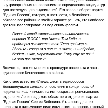
внутрипартийным голосованием по определению кандидатур
для последующего выдвижения". Его взяла в оборот партия
"Единая Россия", которая, в частности, в Ленобласти
обязала все районные ячейки заранее решить, кто наиболее
достоин баллотироваться под синим флагом.
Главный герой американского политического
сериала "БОСС", мэр Чикаго Том Кейн, о
праймериз высказался так: "Это праймериз.
Здесь мы говорим о политшизиках, нищебродах,
бездельниках, маразматиках. Кому еще не по***
на эти праймериз?"
Возможно, того же мнения о процедуре наверняка и часть
единороссов Кингисеппского района.
Как стало известно 47news, десять единороссов
Большелуцкого сельского поселения в конце прошлой
недели написали письмо на имя секретаря регионального
отделения Ленинградского областного отделения партии
"Единая Россия" Сергея Бебенина. У главного для них
человека в письменном виде ищут ответ на вопрос, который