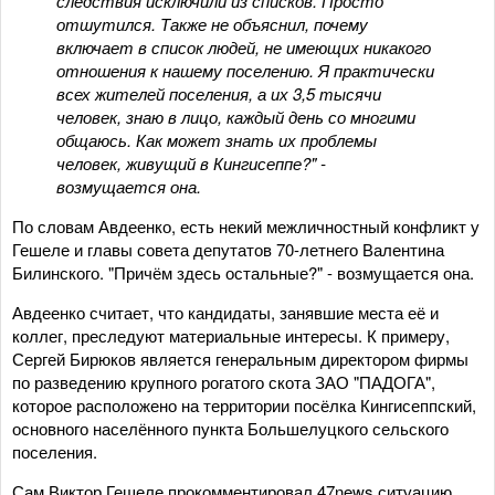
следствия исключили из списков. Просто
отшутился. Также не объяснил, почему
включает в список людей, не имеющих никакого
отношения к нашему поселению. Я практически
всех жителей поселения, а их 3,5 тысячи
человек, знаю в лицо, каждый день со многими
общаюсь. Как может знать их проблемы
человек, живущий в Кингисеппе?" -
возмущается она.
По словам Авдеенко, есть некий межличностный конфликт у
Гешеле и главы совета депутатов 70-летнего Валентина
Билинского. "Причём здесь остальные?" - возмущается она.
Авдеенко считает, что кандидаты, занявшие места её и
коллег, преследуют материальные интересы. К примеру,
Сергей Бирюков является генеральным директором фирмы
по разведению крупного рогатого скота ЗАО "ПАДОГА",
которое расположено на территории посёлка Кингисеппский,
основного населённого пункта Большелуцкого сельского
поселения.
Сам Виктор Гешеле прокомментировал 47news ситуацию