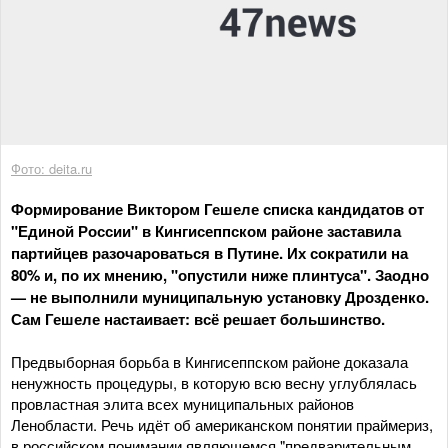
Фото: deita.ru
Формирование Виктором Гешеле списка кандидатов от
"Единой России" в Кингисеппском районе заставила
партийцев разочароваться в Путине. Их сократили на
80% и, по их мнению, "опустили ниже плинтуса". Заодно
— не выполнили муниципальную установку Дрозденко.
Сам Гешеле настаивает: всё решает большинство.
Предвыборная борьба в Кингисеппском районе доказала
ненужность процедуры, в которую всю весну углублялась
провластная элита всех муниципальных районов
Ленобласти. Речь идёт об американском понятии праймериз,
в российском понимании являющемся "предварительным