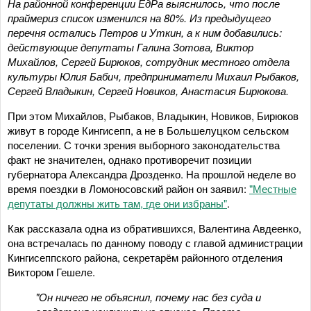
На районной конференции ЕдРа выяснилось, что после
праймериз список изменился на 80%. Из предыдущего
перечня остались Петров и Уткин, а к ним добавились:
действующие депутаты Галина Зотова, Виктор
Михайлов, Сергей Бирюков, сотрудник местного отдела
культуры Юлия Бабич, предприниматели Михаил Рыбаков,
Сергей Владыкин, Сергей Новиков, Анастасия Бирюкова.
При этом Михайлов, Рыбаков, Владыкин, Новиков, Бирюков
живут в городе Кингисепп, а не в Большелуцком сельском
поселении. С точки зрения выборного законодательства
факт не значителен, однако противоречит позиции
губернатора Александра Дрозденко. На прошлой неделе во
время поездки в Ломоносовский район он заявил:
"Местные
депутаты должны жить там, где они избраны"
.
Как рассказала одна из обратившихся, Валентина Авдеенко,
она встречалась по данному поводу с главой администрации
Кингисеппского района, секретарём районного отделения
Виктором Гешеле.
"Он ничего не объяснил, почему нас без суда и