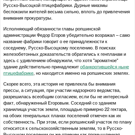
Русско-Высоцкой птицефабрики. Дурные миазмы
беспокоили жителей весьма сильно, вплоть до привлечения
внимания прокуратуры.
Исполняющий обязанности главы ропшинской
администрации Федор Егоров убедительно возражал – само
название фабрики говорит о ее принадлежности к
соседнему, Русско-Высоцкому поселению. В поисках
железобетонных доказательств обратились к генпланам и
здесь с удивлением обнаружили, что хотя "ароматное"
здание действительно принадлежит
обанкротившейся ныне
птицефабрике
, но находится именно на ропшинских землях.
Скорее всего, эта история не привлекла бы внимания
прессы, а ситуация, при участии надзорного ведомства,
разрешилась всеобщим согласием, если бы не интересный
факт, обнаруженный Егоровым. Соседний со зданием
хранилища участок земли, площадью примерно 22 гектара,
на обоих генеральных планах поселений отмечен как их
собственность. При этом, если ропшинский участок по плану
относится к сельскохозяйственным землям, то в Русско-
Высоцком поселении он же отмечен как промышленная