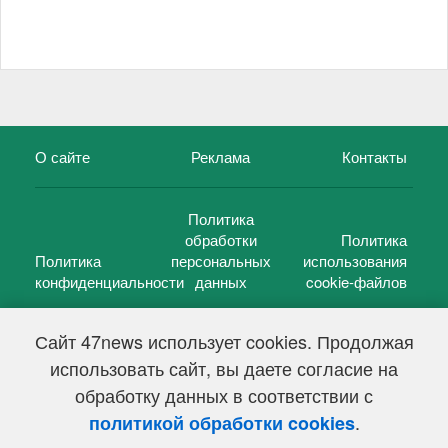
О сайте
Реклама
Контакты
Политика
обработки
Политика
Политика
персональных
использования
конфиденциальности
данных
cookie-файлов
Сайт 47news использует cookies. Продолжая
использовать сайт, вы даете согласие на
©
47 новостей (47 news)
2005 — 2026 г.
обработку данных в соответствии с
Свидетельство о регистрации СМИ Эл № ФС 77-39848, выдано
Федеральной службой по надзору в сфере связи,
.
политикой обработки cookies
информационных технологий и массовых коммуникаций