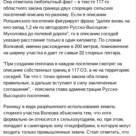
Она отметила любопытный факт – в тексте 117-го
областного закона граница двух спорящих сельских
поселений описана по-разному. Если в описании
Ропшинского поселения фигурирует фраза: "далее вновь на
юго-запад 1,2 км по автодороге Русско-Высоцкое -
Мухоловка до полевой дороги", то в описании соседей
указано расстояние только в один километр. По словам
Волковой, именно расхождение в 200 метров, помноженное
на ширину участка и дает те самые 22 спорных гектара.
"При создании генплана в каждом поселении смотрят на
описание собственных границ в 117 ОЗ, а не на территорию
соседей. Так что с точки зрения закона оба плана
правильные, а дальше вступают в силу заключенные
соглашения", - пояснила глава администрации Русско-
Высоцкого поселения.
Разницу в виде разрешенного использования земель
спорного участка Волкова объяснила тем, что хотя
формально он относится к сельхозугодиям, но, при этом,
попадает в санитарную зону птицефабрики, в которую могут
входить только промышленные земли. Стоит отметить, что