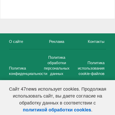
О сайте
Реклама
Контакты
Политика
обработки
Политика
Политика
персональных
использования
конфиденциальности
данных
cookie-файлов
Сайт 47news использует cookies. Продолжая
использовать сайт, вы даете согласие на
©
47 новостей (47 news)
2005 — 2026 г.
обработку данных в соответствии с
Свидетельство о регистрации СМИ Эл № ФС 77-39848, выдано
Федеральной службой по надзору в сфере связи,
.
политикой обработки cookies
информационных технологий и массовых коммуникаций